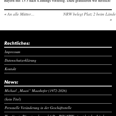
Bayern mit 13-3 nach 4.Innings vorzeitig. Dazu gratulieren wir herzlich!
«
An alle Mütter…
NRW belegt Platz 2 beim Lände
»
Rechtliches:
Impressum
Datenschutzerklärung
Kontakt
News:
Michael „Maasi“ Maashofer (1972-2026)
(kein Titel)
Personelle Veränderung in der Geschäftsstelle