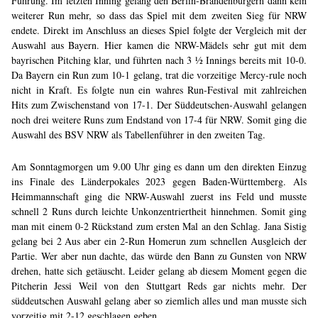
Führung. Im letzten Inning gelang den Berlin-Brandenburgern dann kein
weiterer Run mehr, so dass das Spiel mit dem zweiten Sieg für NRW
endete. Direkt im Anschluss an dieses Spiel folgte der Vergleich mit der
Auswahl aus Bayern. Hier kamen die NRW-Mädels sehr gut mit dem
bayrischen Pitching klar, und führten nach 3 ½ Innings bereits mit 10-0.
Da Bayern ein Run zum 10-1 gelang, trat die vorzeitige Mercy-rule noch
nicht in Kraft. Es folgte nun ein wahres Run-Festival mit zahlreichen
Hits zum Zwischenstand von 17-1. Der Süddeutschen-Auswahl gelangen
noch drei weitere Runs zum Endstand von 17-4 für NRW. Somit ging die
Auswahl des BSV NRW als Tabellenführer in den zweiten Tag.
Am Sonntagmorgen um 9.00 Uhr ging es dann um den direkten Einzug
ins Finale des Länderpokales 2023 gegen Baden-Württemberg. Als
Heimmannschaft ging die NRW-Auswahl zuerst ins Feld und musste
schnell 2 Runs durch leichte Unkonzentriertheit hinnehmen. Somit ging
man mit einem 0-2 Rückstand zum ersten Mal an den Schlag. Jana Sistig
gelang bei 2 Aus aber ein 2-Run Homerun zum schnellen Ausgleich der
Partie. Wer aber nun dachte, das würde den Bann zu Gunsten von NRW
drehen, hatte sich getäuscht. Leider gelang ab diesem Moment gegen die
Pitcherin Jessi Weil von den Stuttgart Reds gar nichts mehr. Der
süddeutschen Auswahl gelang aber so ziemlich alles und man musste sich
vorzeitig mit 2-12 geschlagen geben.