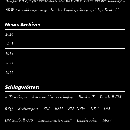
Was für ein Pfingstwochenende! Der BSV NRW räumt bei den Länderpokalen ab
NRW-Auswahlteams siegen bei den Länderpokalen und dem Deutschlandcup an Pfingsten
News Archive:
2026
2025
2024
2023
2022
Schlagwörter:
AllStar Game
Auswawahlmannschaften
Baseball5
Baseball EM
BBQ
Breitensport
BSJ
BSM
BSV NRW
DBV
DM
DM Softball U19
Europameisterschaft
Länderpokal
MGV