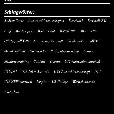
Schlagwörter:
AllStar Game
Auswawahlmannschaften
Baseball5
Baseball EM
BBQ
Breitensport
BSJ
BSM
BSV NRW
DBV
DM
DM Softball U19
Europameisterschaft
Länderpokal
MGV
Mixed Softball
Nachwuchs
Nationalmannschaft
Scorer
Sichtungstraining
Softball
Tryouts
U12 Auswahlmannschaft
U12 DM
U13 NRW Auswahl
U15-Auswahlmannschaft
U17
U18 NRW Auswahl
Umpire
US College
Westfalenbande
Winterliga