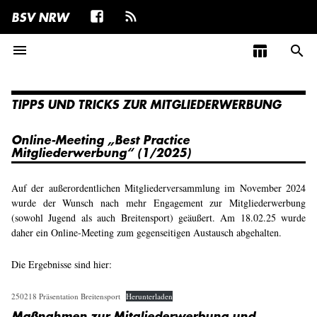
BSV NRW
menu
table_chart
search
TIPPS UND TRICKS ZUR MITGLIEDERWERBUNG
Online-Meeting „Best Practice
Mitgliederwerbung“ (1/2025)
Auf der außerordentlichen Mitgliederversammlung im November 2024
wurde der Wunsch nach mehr Engagement zur Mitgliederwerbung
(sowohl Jugend als auch Breitensport) geäußert. Am 18.02.25 wurde
daher ein Online-Meeting zum gegenseitigen Austausch abgehalten.
Die Ergebnisse sind hier:
250218 Präsentation Breitensport
Herunterladen
Maßnahmen zur Mitgliederwerbung und