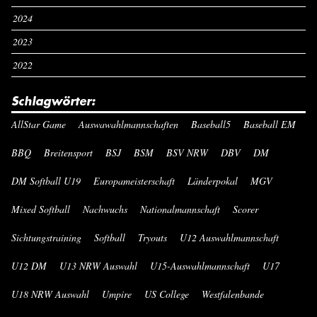
2024
2023
2022
Schlagwörter:
AllStar Game
Auswawahlmannschaften
Baseball5
Baseball EM
BBQ
Breitensport
BSJ
BSM
BSV NRW
DBV
DM
DM Softball U19
Europameisterschaft
Länderpokal
MGV
Mixed Softball
Nachwuchs
Nationalmannschaft
Scorer
Sichtungstraining
Softball
Tryouts
U12 Auswahlmannschaft
U12 DM
U13 NRW Auswahl
U15-Auswahlmannschaft
U17
U18 NRW Auswahl
Umpire
US College
Westfalenbande