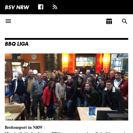
BSV NRW
menu
table_chart
search
BBQ LIGA
Breitensport in NRW
: