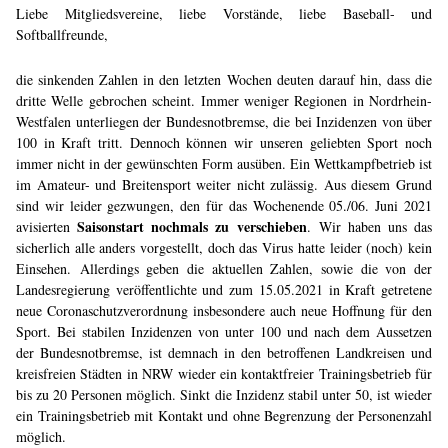
Liebe Mitgliedsvereine, liebe Vorstände, liebe Baseball- und
Softballfreunde,
die sinkenden Zahlen in den letzten Wochen deuten darauf hin, dass die
dritte Welle gebrochen scheint. Immer weniger Regionen in Nordrhein-
Westfalen unterliegen der Bundesnotbremse, die bei Inzidenzen von über
100 in Kraft tritt. Dennoch können wir unseren geliebten Sport noch
immer nicht in der gewünschten Form ausüben. Ein Wettkampfbetrieb ist
im Amateur- und Breitensport weiter nicht zulässig. Aus diesem Grund
sind wir leider gezwungen, den für das Wochenende 05./06. Juni 2021
Saisonstart nochmals zu verschieben
avisierten
. Wir haben uns das
sicherlich alle anders vorgestellt, doch das Virus hatte leider (noch) kein
Einsehen. Allerdings geben die aktuellen Zahlen, sowie die von der
Landesregierung veröffentlichte und zum 15.05.2021 in Kraft getretene
neue Coronaschutzverordnung insbesondere auch neue Hoffnung für den
Sport. Bei stabilen Inzidenzen von unter 100 und nach dem Aussetzen
der Bundesnotbremse, ist demnach in den betroffenen Landkreisen und
kreisfreien Städten in NRW wieder ein kontaktfreier Trainingsbetrieb für
bis zu 20 Personen möglich. Sinkt die Inzidenz stabil unter 50, ist wieder
ein Trainingsbetrieb mit Kontakt und ohne Begrenzung der Personenzahl
möglich.