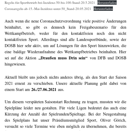
Regeln-für-Sportbetrieb-bei-Inzidenz-50-bis-100-Stand-20.5.2021
Herunterladen
Coronaregeln-ab-15.-Mai-Inzidenz-unter-50_Stand-20.05.2021
Herunterladen
Auch wenn die neue Coronaschutzverordnung viele positive Änderungen
beinhaltet, so gibt es dennoch kein Freigabeszenario für den
Wettkampfbetrieb, weder für den kontaktfreien noch den nicht
kontaktfreien Sport. Allerdings sind alle Landessportbünde, sowie der
DOSB hier sehr aktiv, um auf Lösungen für den Sport hinzuwirken, die
eine baldige Wiederaufnahme des Wettkampfbetriebes beinhalten. Hier
„Draußen muss Drin sein“
sei auf die Aktion
von DFB und DOSB
hingewiesen.
Aktuell bleibt uns jedoch nichts anderes übrig, als den Start der Saison
2021 erneut zu verschieben. Unsere aktuelle Planung geht dabei von
26./27.06.2021
einem Start am
aus.
Um diesem verspäteten Saisonstart Rechnung zu tragen, mussten wir die
Spielpläne leider neu gestalten. Für viele Ligen bedeutet das auch eine
Kürzung der Anzahl der Spielrunden/Spieltage. Bei der Neugestaltung
des Spielplans hat unser Präsidiumsmitglied Sport, Oliver Görich,
versucht so viele Termine wie eben möglich zu übernehmen, die bereits