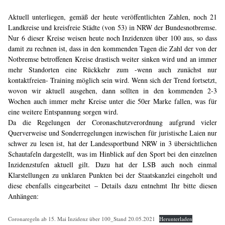
Aktuell unterliegen, gemäß der heute veröffentlichten Zahlen, noch 21
Landkreise und kreisfreie Städte (von 53) in NRW der Bundesnotbremse.
Nur 6 dieser Kreise weisen heute noch Inzidenzen über 100 aus, so dass
damit zu rechnen ist, dass in den kommenden Tagen die Zahl der von der
Notbremse betroffenen Kreise drastisch weiter sinken wird und an immer
mehr Standorten eine Rückkehr zum -wenn auch zunächst nur
kontaktfreien- Training möglich sein wird. Wenn sich der Trend fortsetzt,
wovon wir aktuell ausgehen, dann sollten in den kommenden 2-3
Wochen auch immer mehr Kreise unter die 50er Marke fallen, was für
eine weitere Entspannung sorgen wird.
Da die Regelungen der Coronaschutzverordnung aufgrund vieler
Querverweise und Sonderregelungen inzwischen für juristische Laien nur
schwer zu lesen ist, hat der Landessportbund NRW in 3 übersichtlichen
Schautafeln dargestellt, was im Hinblick auf den Sport bei den einzelnen
Inzidenzstufen aktuell gilt. Dazu hat der LSB auch noch einmal
Klarstellungen zu unklaren Punkten bei der Staatskanzlei eingeholt und
diese ebenfalls eingearbeitet – Details dazu entnehmt Ihr bitte diesen
Anhängen:
Coronaregeln ab 15. Mai Inzidenz über 100_Stand 20.05.2021
Herunterladen