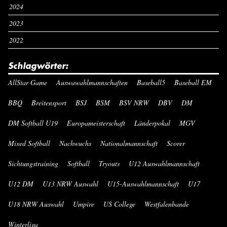
2024
2023
2022
Schlagwörter:
AllStar Game
Auswawahlmannschaften
Baseball5
Baseball EM
BBQ
Breitensport
BSJ
BSM
BSV NRW
DBV
DM
DM Softball U19
Europameisterschaft
Länderpokal
MGV
Mixed Softball
Nachwuchs
Nationalmannschaft
Scorer
Sichtungstraining
Softball
Tryouts
U12 Auswahlmannschaft
U12 DM
U13 NRW Auswahl
U15-Auswahlmannschaft
U17
U18 NRW Auswahl
Umpire
US College
Westfalenbande
Winterliga