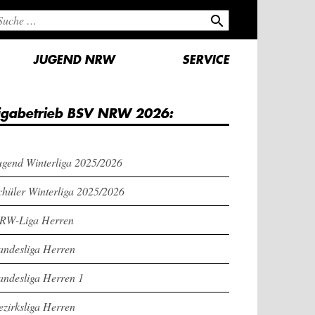
search
JUGEND NRW
SERVICE
igabetrieb BSV NRW 2026:
ugend Winterliga 2025/2026
chüler Winterliga 2025/2026
RW-Liga Herren
andesliga Herren
andesliga Herren 1
ezirksliga Herren