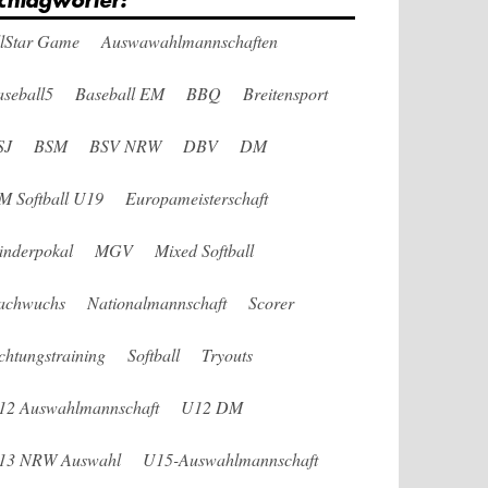
chlagwörter:
llStar Game
Auswawahlmannschaften
seball5
Baseball EM
BBQ
Breitensport
SJ
BSM
BSV NRW
DBV
DM
M Softball U19
Europameisterschaft
änderpokal
MGV
Mixed Softball
achwuchs
Nationalmannschaft
Scorer
chtungstraining
Softball
Tryouts
12 Auswahlmannschaft
U12 DM
13 NRW Auswahl
U15-Auswahlmannschaft