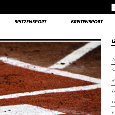
SPITZENSPORT
BREITENSPORT
L
J
S
N
L
L
B