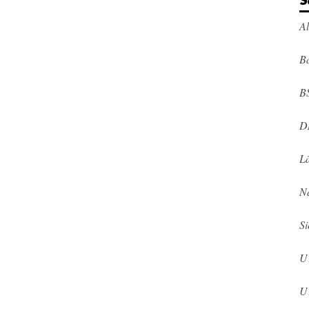
S
A
Ba
B
D
L
N
Si
U
U