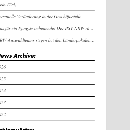
ein Titel)
ersonelle Veränderung in der Geschäftsstelle
Was für ein Pfingstwochenende! Der BSV NRW räumt bei den Länderpokalen ab
NRW-Auswahlteams siegen bei den Länderpokalen und dem Deutschlandcup an Pfingsten
ews Archive:
026
025
024
023
022