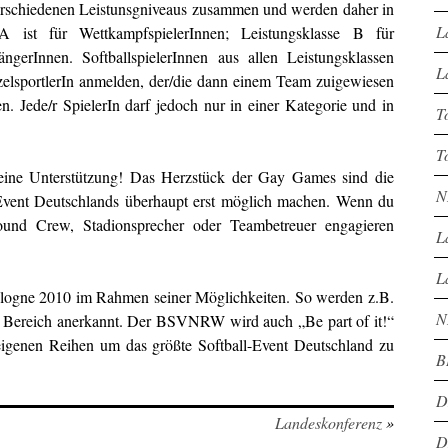
verschiedenen Leistunsgniveaus zusammen und werden daher in
L
e A ist für WettkampfspielerInnen; Leistungsklasse B für
ngerInnen. SoftballspielerInnen aus allen Leistungsklassen
L
nzelsportlerIn anmelden, der/die dann einem Team zuigewiesen
. Jede/r SpielerIn darf jedoch nur in einer Kategorie und in
T
T
ne Unterstützung! Das Herzstück der Gay Games sind die
N
ll Event Deutschlands überhaupt erst möglich machen. Wenn du
round Crew, Stadionsprecher oder Teambetreuer engagieren
L
L
ogne 2010 im Rahmen seiner Möglichkeiten. So werden z.B.
N
Bereich anerkannt. Der BSVNRW wird auch „Be part of it!“
eigenen Reihen um das größte Softball-Event Deutschland zu
B
D
Landeskonferenz
»
D