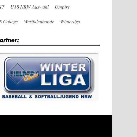
17
U18 NRW Auswahl
Umpire
S College
Westfalenbande
Winterliga
artner: