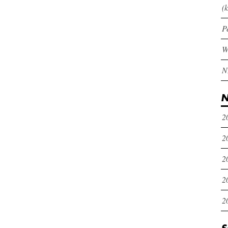
(k
P
N
2
2
2
2
2