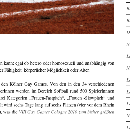
B
B
D
N
L
hmen kann; egal ob hetero oder homosexuell und unabhängig von
N
her Fähigkeit, körperlicher Möglichkeit oder Alter.
L
bei den Kölner Gay Games. Von den in den 34 verschiedenen
merInnen werden im Bereich Softball rund 500 SpielerInnnen
L
rei Kategorien „Frauen-Fastpitch“, „Frauen -Slowpitch“ und
L
t wird sechs Tage lang auf sechs Plätzen (vier vor dem Rhein
), was die
VIII Gay Games Cologne 2010 zum bisher größten
N
L