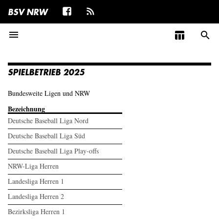
BSV NRW
menu
table_chart
search
SPIELBETRIEB 2025
Bundesweite Ligen und NRW
Bezeichnung
Deutsche Baseball Liga Nord
Deutsche Baseball Liga Süd
Deutsche Baseball Liga Play-offs
NRW-Liga Herren
Landesliga Herren 1
Landesliga Herren 2
Bezirksliga Herren 1