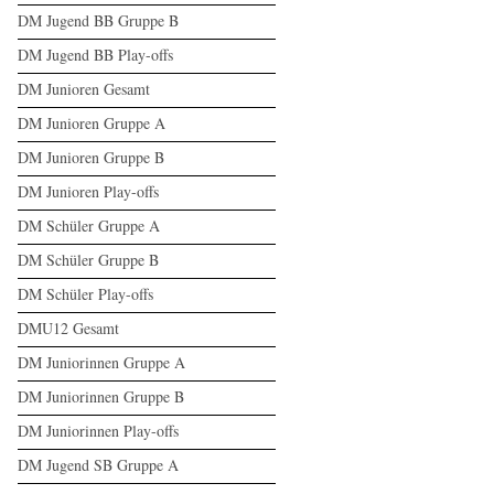
DM Jugend BB Gruppe B
DM Jugend BB Play-offs
DM Junioren Gesamt
DM Junioren Gruppe A
DM Junioren Gruppe B
DM Junioren Play-offs
DM Schüler Gruppe A
DM Schüler Gruppe B
DM Schüler Play-offs
DMU12 Gesamt
DM Juniorinnen Gruppe A
DM Juniorinnen Gruppe B
DM Juniorinnen Play-offs
DM Jugend SB Gruppe A