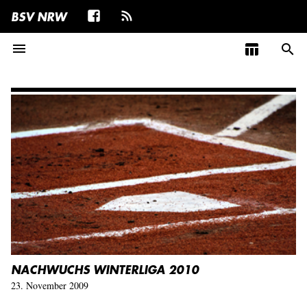
BSV NRW
menu
table_chart
search
NACHWUCHS WINTERLIGA 2010
23. November 2009