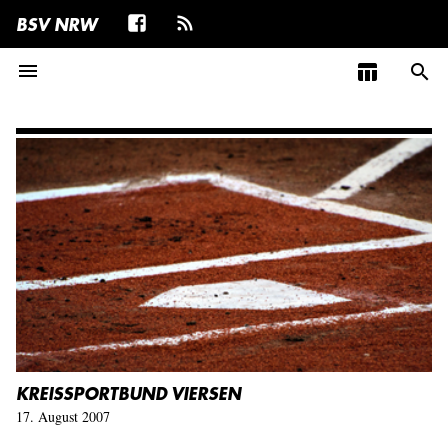
BSV NRW
menu
table_chart
search
KREISSPORTBUND VIERSEN
17. August 2007