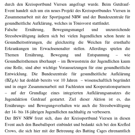
durch den Kreissportbund Viersen angefragt wurde. Beim Gutdrauf-
Event handelt sich um ein neues Projekt des Kreissportbundes Viersen in
Zusammenarbeit mit der Sportjugend NRW und der Bundeszentrale für
gesundheitliche Aufklärung, welches in Tönisvorst stattfindet.
Falsche Ernährung, Bewegungsmangel und unzureichende
Stressbewältigung äußern sich bei vielen Jugendlichen schon heute in
Gesundheitsstörungen, die gleichzeitig die Weichen für ernsthafte
Erkrankungen im Erwachsenenalter stellen. Allerdings spielen die
Themen Ernährung, Bewegung und Entspannung – wie
Gesundheitsthemen überhaupt – im Bewusststein der Jugendlichen kaum
eine Rolle, sind aber wichtige Voraussetzungen für eine gesundheitliche
Entwicklung. Die Bundeszentrale für gesundheitliche Aufklärung
(BZgA) hat deshlab bereits vor 10 Jahren – wissenschaftlich begründet
und in enger Zusammenarbeit mit Fachleuten und Kooperationspartnern
– auf der Grundlage eines integrierten Aufklärungsansatzes die
Jugendaktion Gutdrauf gestartet. Ziel dieser Aktion ist es, das
Ernährungs- und Bewegungsverhalten wie auch die Stressbewältigung
der 14- bis 18-jährigen Jugendlichen nachhaltig zu verbessern.
Der BSV NRW freut sich, dass der Kreissportbund Viersen in diesen
Event auch den Baseballsport einbindet und bedankt sich bei den Krefled
Crows, die sich hier mit der Betreuung des Batting Cages ehrenamtlich