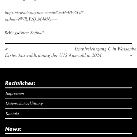
https://www.instagram.com/p/CzuHcHVt2Ix/?
igshid=NWRjY2QxMjhkNg==
Schlagwörter:
Softball
«
Umpirelehrgang C in Wassenber
Erstes Auswahltraining der U12 Auswahl in 2024
»
Rechtliches:
Impressum
Datenschutzerklärung
Kontakt
News: