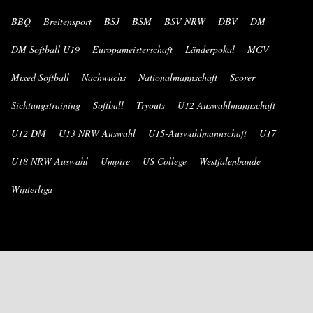
BBQ
Breitensport
BSJ
BSM
BSV NRW
DBV
DM
DM Softball U19
Europameisterschaft
Länderpokal
MGV
Mixed Softball
Nachwuchs
Nationalmannschaft
Scorer
Sichtungstraining
Softball
Tryouts
U12 Auswahlmannschaft
U12 DM
U13 NRW Auswahl
U15-Auswahlmannschaft
U17
U18 NRW Auswahl
Umpire
US College
Westfalenbande
Winterliga