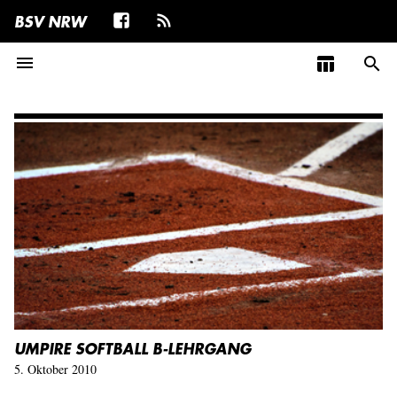
BSV NRW
menu
table_chart
search
UMPIRE SOFTBALL B-LEHRGANG
5. Oktober 2010