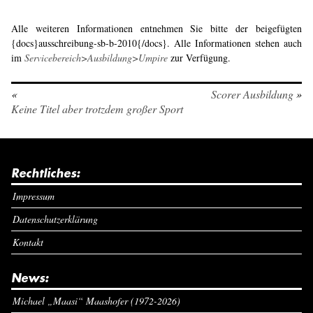
Alle weiteren Informationen entnehmen Sie bitte der beigefügten
{docs}ausschreibung-sb-b-2010{/docs}. Alle Informationen stehen auch
im
Servicebereich>Ausbildung>Umpire
zur Verfügung.
«
Scorer Ausbildung
»
Keine Titel aber trotzdem großer Sport
Rechtliches:
Impressum
Datenschutzerklärung
Kontakt
News:
Michael „Maasi“ Maashofer (1972-2026)