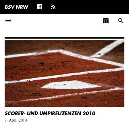
BSV NRW
menu
table_chart
search
SCORER- UND UMPIRELIZENZEN 2010
7. April 2010