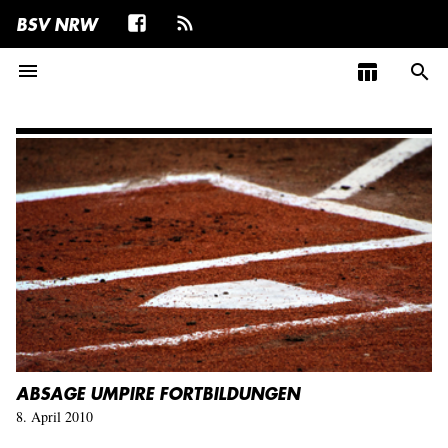
BSV NRW
menu
table_chart
search
ABSAGE UMPIRE FORTBILDUNGEN
8. April 2010