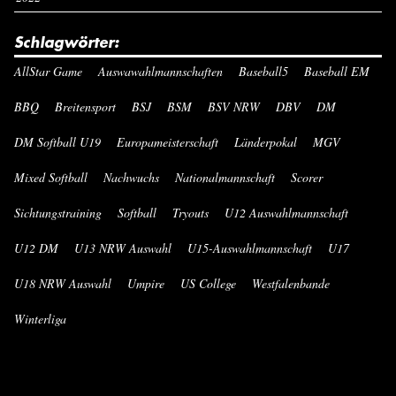
Schlagwörter:
AllStar Game
Auswawahlmannschaften
Baseball5
Baseball EM
BBQ
Breitensport
BSJ
BSM
BSV NRW
DBV
DM
DM Softball U19
Europameisterschaft
Länderpokal
MGV
Mixed Softball
Nachwuchs
Nationalmannschaft
Scorer
Sichtungstraining
Softball
Tryouts
U12 Auswahlmannschaft
U12 DM
U13 NRW Auswahl
U15-Auswahlmannschaft
U17
U18 NRW Auswahl
Umpire
US College
Westfalenbande
Winterliga