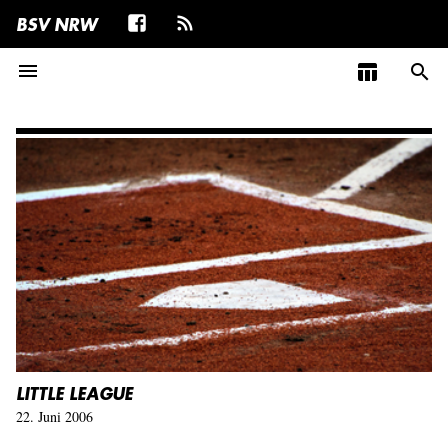
BSV NRW
menu
table_chart
search
LITTLE LEAGUE
22. Juni 2006