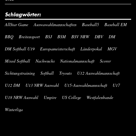
Schlagwörter:
AllStar Game
Auswawahlmannschaften
Baseball5
Baseball EM
BBQ
Breitensport
BSJ
BSM
BSV NRW
DBV
DM
DM Softball U19
Europameisterschaft
Länderpokal
MGV
Mixed Softball
Nachwuchs
Nationalmannschaft
Scorer
Sichtungstraining
Softball
Tryouts
U12 Auswahlmannschaft
U12 DM
U13 NRW Auswahl
U15-Auswahlmannschaft
U17
U18 NRW Auswahl
Umpire
US College
Westfalenbande
Winterliga