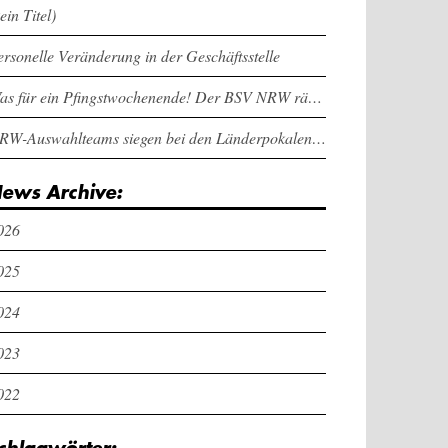
ein Titel)
ersonelle Veränderung in der Geschäftsstelle
Was für ein Pfingstwochenende! Der BSV NRW räumt bei den Länderpokalen ab
NRW-Auswahlteams siegen bei den Länderpokalen und dem Deutschlandcup an Pfingsten
ews Archive:
026
025
024
023
022