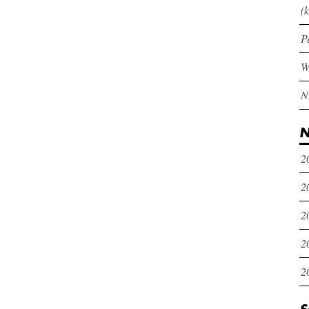
(k
P
N
2
2
2
2
2