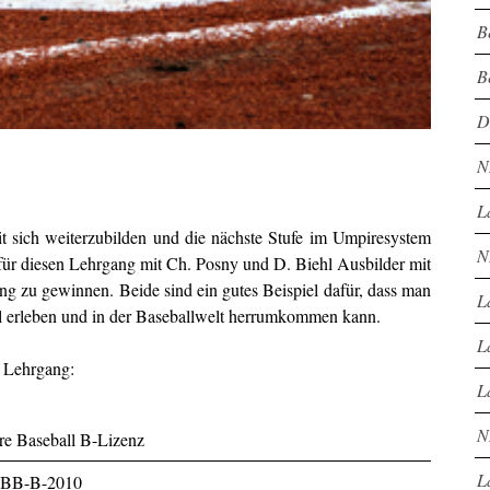
B
B
D
N
L
it sich weiterzubilden und die nächste Stufe im Umpiresystem
N
ür diesen Lehrgang mit Ch. Posny und D. Biehl Ausbilder mit
ung zu gewinnen. Beide sind ein gutes Beispiel dafür, dass man
L
l erleben und in der Baseballwelt herrumkommen kann.
L
 Lehrgang:
L
N
e Baseball B-Lizenz
L
BB-B-2010