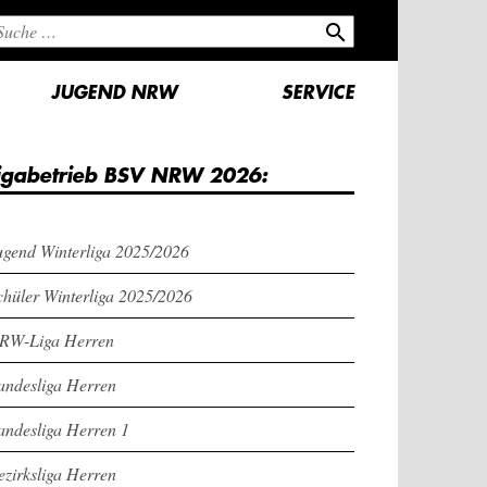
search
JUGEND NRW
SERVICE
igabetrieb BSV NRW 2026:
ugend Winterliga 2025/2026
chüler Winterliga 2025/2026
RW-Liga Herren
andesliga Herren
andesliga Herren 1
ezirksliga Herren