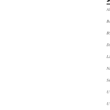
S
A
Ba
B
D
L
N
Si
U
U