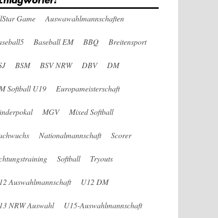
chlagwörter:
llStar Game
Auswawahlmannschaften
seball5
Baseball EM
BBQ
Breitensport
SJ
BSM
BSV NRW
DBV
DM
M Softball U19
Europameisterschaft
änderpokal
MGV
Mixed Softball
achwuchs
Nationalmannschaft
Scorer
chtungstraining
Softball
Tryouts
12 Auswahlmannschaft
U12 DM
13 NRW Auswahl
U15-Auswahlmannschaft