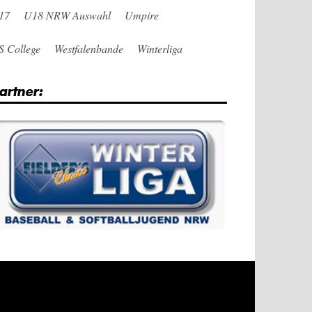
17
U18 NRW Auswahl
Umpire
S College
Westfalenbande
Winterliga
artner: