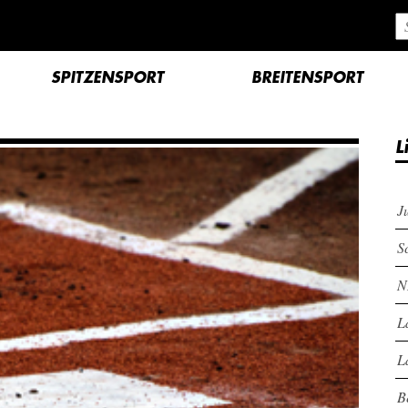
SPITZENSPORT
BREITENSPORT
L
J
S
N
L
L
B