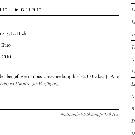
L
4.10. + 06.07.11 2010
L
osny, D. Biehl
T
 Euro
T
.2010
N
L
 der beigefügten {docs}ausschreibung-bb-b-2010{/docs}. Alle
bildung>Umpire zur Verfügung
.
L
N
B
Nationale Wettkämpfe Teil II
»
D
D