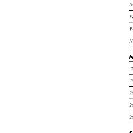
(k
P
N
2
2
2
2
2