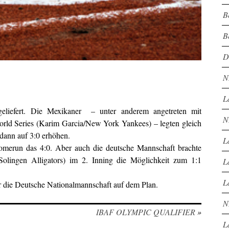
B
B
D
N
L
geliefert. Die Mexikaner – unter anderem angetreten mit
N
ld Series (Karim Garcia/New York Yankees) – legten gleich
 dann auf 3:0 erhöhen.
L
Homerun das 4:0. Aber auch die deutsche Mannschaft brachte
olingen Alligators) im 2. Inning die Möglichkeit zum 1:1
L
.
L
r die Deutsche Nationalmannschaft auf dem Plan.
N
IBAF OLYMPIC QUALIFIER
»
L