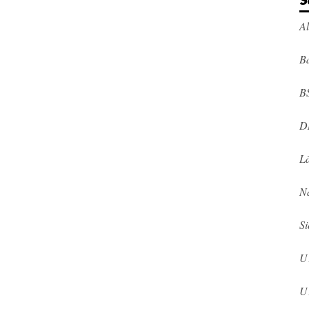
S
A
Ba
B
D
L
N
Si
U
U