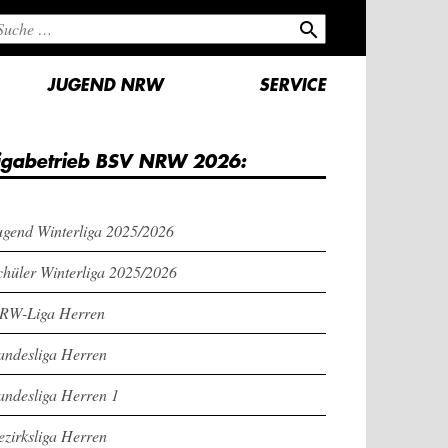
search
JUGEND NRW
SERVICE
igabetrieb BSV NRW 2026:
ugend Winterliga 2025/2026
chüler Winterliga 2025/2026
RW-Liga Herren
andesliga Herren
andesliga Herren 1
ezirksliga Herren