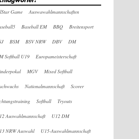
chlagwörter:
llStar Game
Auswawahlmannschaften
seball5
Baseball EM
BBQ
Breitensport
SJ
BSM
BSV NRW
DBV
DM
M Softball U19
Europameisterschaft
änderpokal
MGV
Mixed Softball
achwuchs
Nationalmannschaft
Scorer
chtungstraining
Softball
Tryouts
12 Auswahlmannschaft
U12 DM
13 NRW Auswahl
U15-Auswahlmannschaft