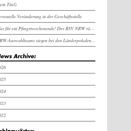
ein Titel)
ersonelle Veränderung in der Geschäftsstelle
Was für ein Pfingstwochenende! Der BSV NRW räumt bei den Länderpokalen ab
NRW-Auswahlteams siegen bei den Länderpokalen und dem Deutschlandcup an Pfingsten
ews Archive:
026
025
024
023
022