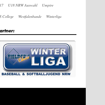
17
U18 NRW Auswahl
Umpire
S College
Westfalenbande
Winterliga
artner: