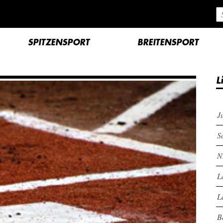
SPITZENSPORT
BREITENSPORT
L
J
S
N
L
L
B