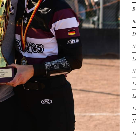
B
B
D
N
L
N
L
L
L
N
L