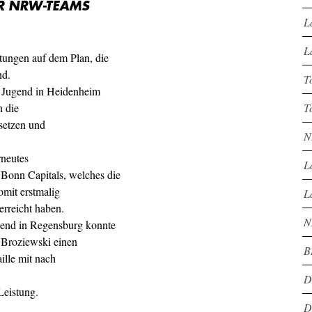
R NRW-TEAMS
L
L
ungen auf dem Plan, die
nd.
T
- Jugend in Heidenheim
n die
T
hsetzen und
N
rneutes
L
 Bonn Capitals, welches die
omit erstmalig
L
erreicht haben.
N
end in Regensburg konnte
Broziewski einen
B
ille mit nach
D
Leistung.
D