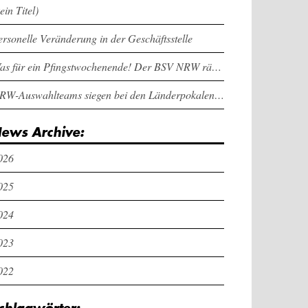
ein Titel)
ersonelle Veränderung in der Geschäftsstelle
Was für ein Pfingstwochenende! Der BSV NRW räumt bei den Länderpokalen ab
NRW-Auswahlteams siegen bei den Länderpokalen und dem Deutschlandcup an Pfingsten
ews Archive:
026
025
024
023
022