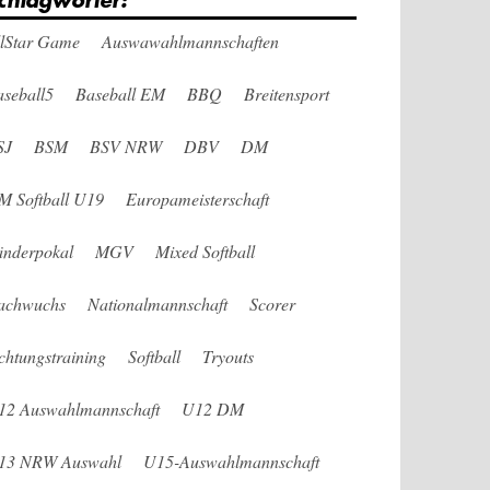
chlagwörter:
llStar Game
Auswawahlmannschaften
seball5
Baseball EM
BBQ
Breitensport
SJ
BSM
BSV NRW
DBV
DM
M Softball U19
Europameisterschaft
änderpokal
MGV
Mixed Softball
achwuchs
Nationalmannschaft
Scorer
chtungstraining
Softball
Tryouts
12 Auswahlmannschaft
U12 DM
13 NRW Auswahl
U15-Auswahlmannschaft