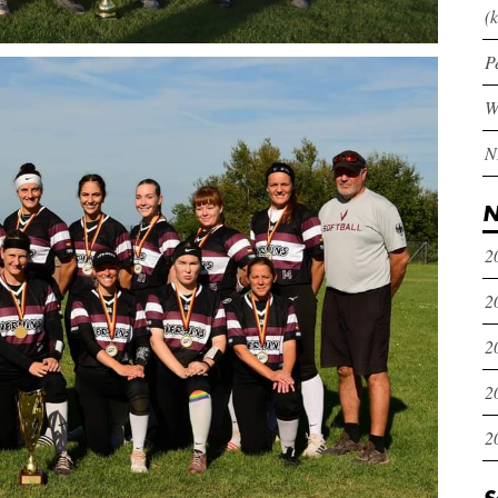
(k
P
N
2
2
2
2
2