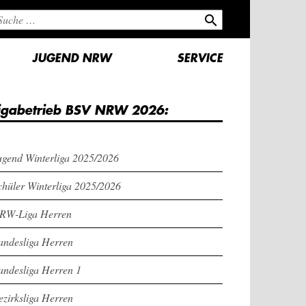
search
JUGEND NRW
SERVICE
igabetrieb BSV NRW 2026:
ugend Winterliga 2025/2026
chüler Winterliga 2025/2026
RW-Liga Herren
andesliga Herren
andesliga Herren 1
ezirksliga Herren