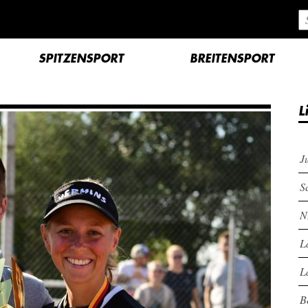
SPITZENSPORT
BREITENSPORT
L
J
S
N
L
L
B