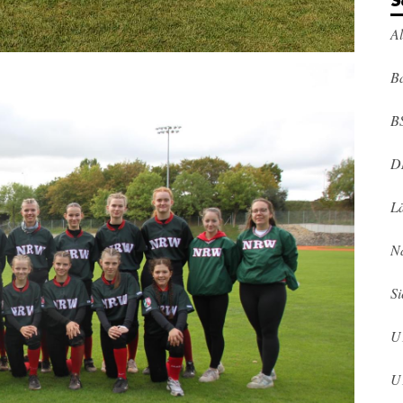
S
A
Ba
B
D
L
N
Si
U
U