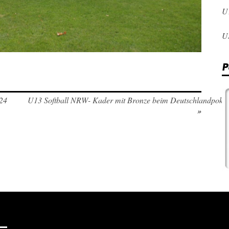
U
U
P
24
U13 Softball NRW- Kader mit Bronze beim Deutschlandpokal
»