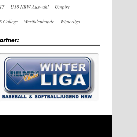
17
U18 NRW Auswahl
Umpire
S College
Westfalenbande
Winterliga
artner: