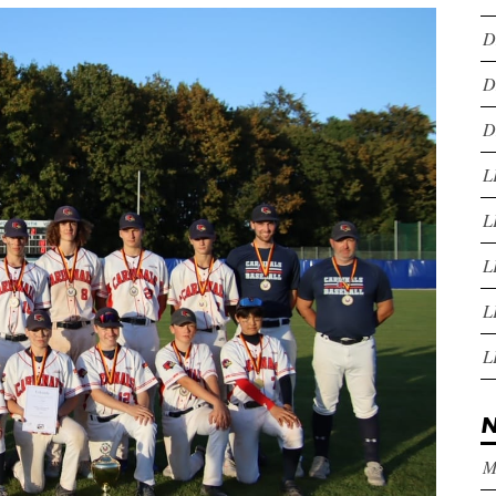
D
D
D
L
L
L
L
L
N
M