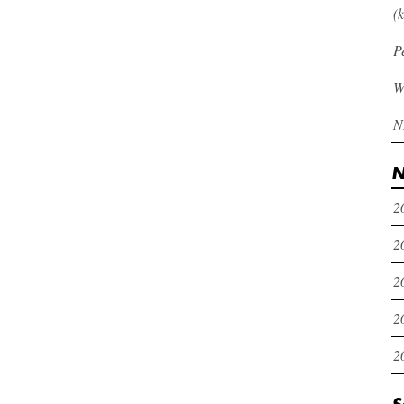
(k
P
N
2
2
2
2
2