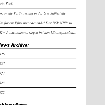
ein Titel)
ersonelle Veränderung in der Geschäftsstelle
Was für ein Pfingstwochenende! Der BSV NRW räumt bei den Länderpokalen ab
NRW-Auswahlteams siegen bei den Länderpokalen und dem Deutschlandcup an Pfingsten
ews Archive:
026
025
024
023
022