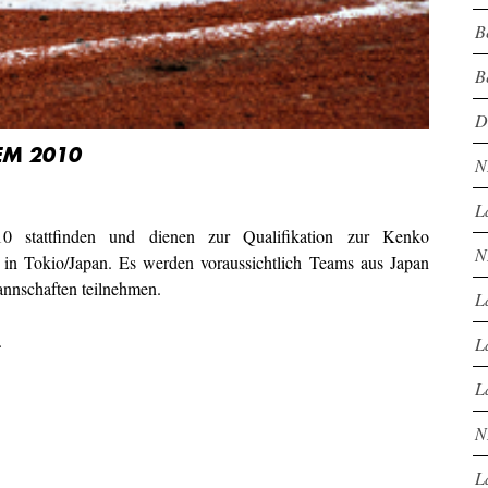
B
B
D
EM 2010
N
L
 stattfinden und dienen zur Qualifikation zur Kenko
N
 in Tokio/Japan. Es werden voraussichtlich Teams aus Japan
nnschaften teilnehmen.
L
.
L
L
N
L