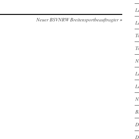
L
Neuer BSVNRW Breitensportbeauftragter
»
L
T
T
N
L
L
N
B
D
D