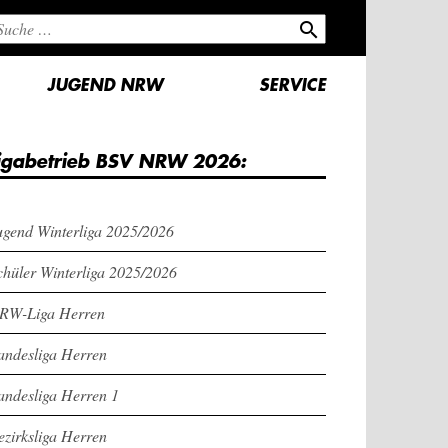
search
JUGEND NRW
SERVICE
igabetrieb BSV NRW 2026:
ugend Winterliga 2025/2026
chüler Winterliga 2025/2026
RW-Liga Herren
andesliga Herren
andesliga Herren 1
ezirksliga Herren