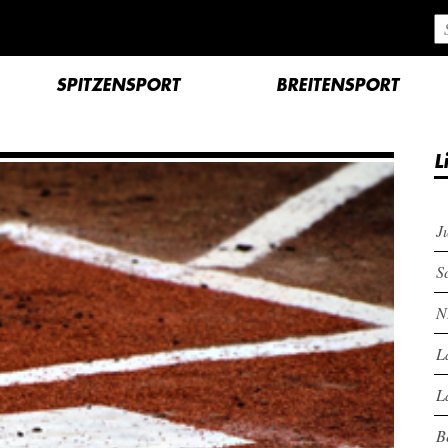
SPITZENSPORT
BREITENSPORT
L
J
S
N
L
L
B