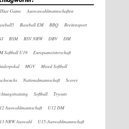
chlagwörter:
llStar Game
Auswawahlmannschaften
seball5
Baseball EM
BBQ
Breitensport
SJ
BSM
BSV NRW
DBV
DM
M Softball U19
Europameisterschaft
änderpokal
MGV
Mixed Softball
achwuchs
Nationalmannschaft
Scorer
chtungstraining
Softball
Tryouts
12 Auswahlmannschaft
U12 DM
13 NRW Auswahl
U15-Auswahlmannschaft