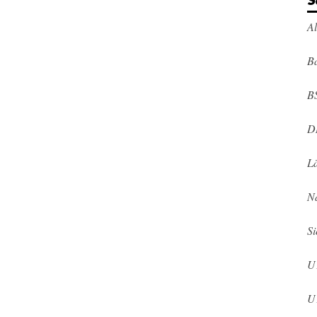
S
A
Ba
B
D
L
N
Si
U
U