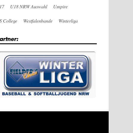
17
U18 NRW Auswahl
Umpire
S College
Westfalenbande
Winterliga
artner: