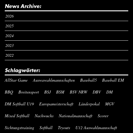
News Archive:
2026
2025
2024
2023
2022
Schlagwörter:
AllStar Game
Auswawahlmannschaften
Baseball5
Baseball EM
BBQ
Breitensport
BSJ
BSM
BSV NRW
DBV
DM
DM Softball U19
Europameisterschaft
Länderpokal
MGV
Mixed Softball
Nachwuchs
Nationalmannschaft
Scorer
Sichtungstraining
Softball
Tryouts
U12 Auswahlmannschaft