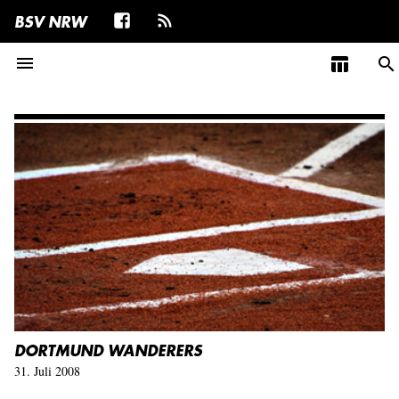
BSV NRW
menu
table_chart
search
DORTMUND WANDERERS
31. Juli 2008