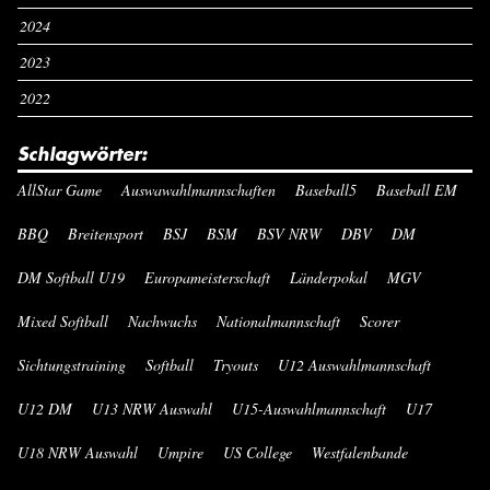
2024
2023
2022
Schlagwörter:
AllStar Game
Auswawahlmannschaften
Baseball5
Baseball EM
BBQ
Breitensport
BSJ
BSM
BSV NRW
DBV
DM
DM Softball U19
Europameisterschaft
Länderpokal
MGV
Mixed Softball
Nachwuchs
Nationalmannschaft
Scorer
Sichtungstraining
Softball
Tryouts
U12 Auswahlmannschaft
U12 DM
U13 NRW Auswahl
U15-Auswahlmannschaft
U17
U18 NRW Auswahl
Umpire
US College
Westfalenbande