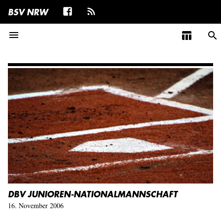
BSV NRW
menu
table_chart
search
DBV JUNIOREN-NATIONALMANNSCHAFT
16. November 2006