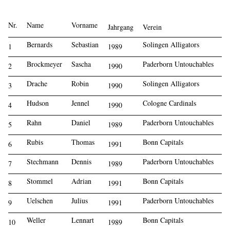
Nr.
Name
Vorname
Jahrgang
Verein
Bernards
Sebastian
Solingen Alligators
1
1989
Brockmeyer
Sascha
Paderborn Untouchables
2
1990
Drache
Robin
Solingen Alligators
3
1990
Hudson
Jennel
Cologne Cardinals
4
1990
Rahn
Daniel
Paderborn Untouchables
5
1989
Rubis
Thomas
Bonn Capitals
6
1991
Stechmann
Dennis
Paderborn Untouchables
7
1989
Stommel
Adrian
Bonn Capitals
8
1991
Uelschen
Julius
Paderborn Untouchables
9
1991
Weller
Lennart
Bonn Capitals
10
1989