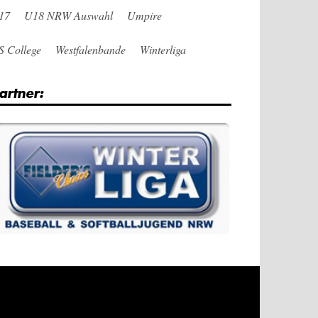
17
U18 NRW Auswahl
Umpire
S College
Westfalenbande
Winterliga
artner: