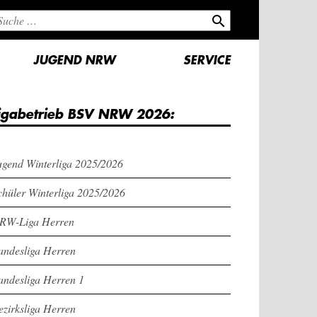
search
JUGEND NRW
SERVICE
igabetrieb BSV NRW 2026:
ugend Winterliga 2025/2026
chüler Winterliga 2025/2026
RW-Liga Herren
andesliga Herren
andesliga Herren 1
ezirksliga Herren