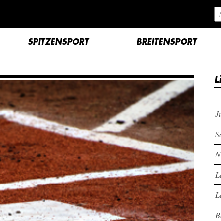
SPITZENSPORT
BREITENSPORT
L
J
S
N
L
L
B