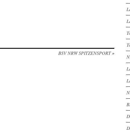
L
L
T
T
BSV NRW SPITZENSPORT
»
N
L
L
N
B
D
D