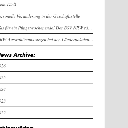
ein Titel)
ersonelle Veränderung in der Geschäftsstelle
Was für ein Pfingstwochenende! Der BSV NRW räumt bei den Länderpokalen ab
NRW-Auswahlteams siegen bei den Länderpokalen und dem Deutschlandcup an Pfingsten
ews Archive:
026
025
024
023
022