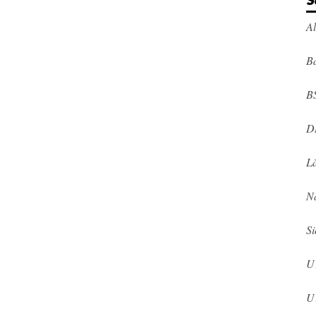
S
A
Ba
B
D
L
N
Si
U
U