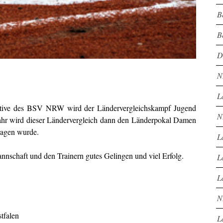
B
B
D
N
L
iative des BSV NRW wird der Ländervergleichskampf Jugend
N
ahr wird dieser Ländervergleich dann den Länderpokal Damen
ragen wurde.
L
chaft und den Trainern gutes Gelingen und viel Erfolg.
L
L
N
tfalen
L