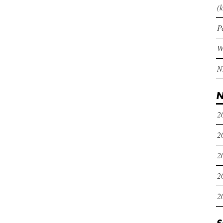
(k
P
N
2
2
2
2
2