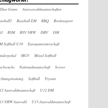
chlagwörter:
llStar Game
Auswawahlmannschaften
seball5
Baseball EM
BBQ
Breitensport
SJ
BSM
BSV NRW
DBV
DM
M Softball U19
Europameisterschaft
änderpokal
MGV
Mixed Softball
achwuchs
Nationalmannschaft
Scorer
chtungstraining
Softball
Tryouts
12 Auswahlmannschaft
U12 DM
13 NRW Auswahl
U15-Auswahlmannschaft