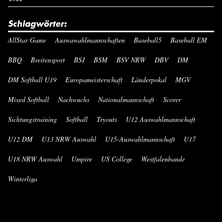
Schlagwörter:
AllStar Game
Auswawahlmannschaften
Baseball5
Baseball EM
BBQ
Breitensport
BSJ
BSM
BSV NRW
DBV
DM
DM Softball U19
Europameisterschaft
Länderpokal
MGV
Mixed Softball
Nachwuchs
Nationalmannschaft
Scorer
Sichtungstraining
Softball
Tryouts
U12 Auswahlmannschaft
U12 DM
U13 NRW Auswahl
U15-Auswahlmannschaft
U17
U18 NRW Auswahl
Umpire
US College
Westfalenbande
Winterliga