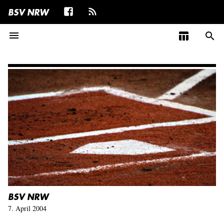
BSV NRW
menu
table_chart
search
BSV NRW
7. April 2004