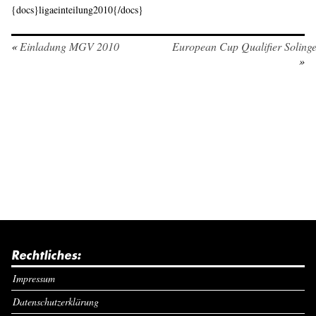
{docs}ligaeinteilung2010{/docs}
«
Einladung MGV 2010
European Cup Qualifier Soling
»
Rechtliches:
Impressum
Datenschutzerklärung