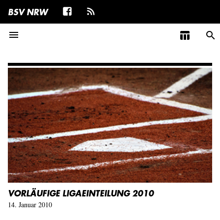
BSV NRW
menu
table_chart
search
VORLÄUFIGE LIGAEINTEILUNG 2010
14. Januar 2010