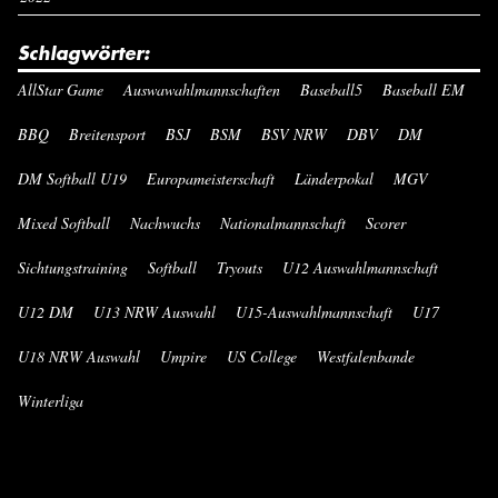
Schlagwörter:
AllStar Game
Auswawahlmannschaften
Baseball5
Baseball EM
BBQ
Breitensport
BSJ
BSM
BSV NRW
DBV
DM
DM Softball U19
Europameisterschaft
Länderpokal
MGV
Mixed Softball
Nachwuchs
Nationalmannschaft
Scorer
Sichtungstraining
Softball
Tryouts
U12 Auswahlmannschaft
U12 DM
U13 NRW Auswahl
U15-Auswahlmannschaft
U17
U18 NRW Auswahl
Umpire
US College
Westfalenbande
Winterliga