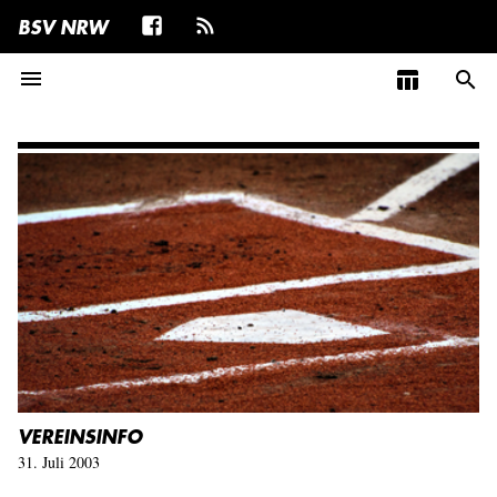
BSV NRW
menu
table_chart
search
VEREINSINFO
31. Juli 2003