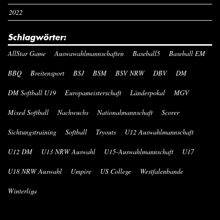
2022
Schlagwörter:
AllStar Game
Auswawahlmannschaften
Baseball5
Baseball EM
BBQ
Breitensport
BSJ
BSM
BSV NRW
DBV
DM
DM Softball U19
Europameisterschaft
Länderpokal
MGV
Mixed Softball
Nachwuchs
Nationalmannschaft
Scorer
Sichtungstraining
Softball
Tryouts
U12 Auswahlmannschaft
U12 DM
U13 NRW Auswahl
U15-Auswahlmannschaft
U17
U18 NRW Auswahl
Umpire
US College
Westfalenbande
Winterliga