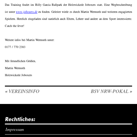
Das Training findet im Billy Garcia Ballpark der Holzwickede Joboxers statt. Eine Wegbeschreibung
ist unter
www.joboxers.de
zu finden. Geleitet wirde es durch Martin Wermuth und weiteren engagierten
Spielern. Herzlich eingeladen sind natürlich auch Eltern, Lehrer und andere an dem Sport interessierte.
Catch the fever!
Weitere infos bei Martin Wermuth unter:
0177 / 770 2383
Mit freundlichen Grüßen,
Martin Wermuth
Holzwickede Joboxers
«
VEREINSINFO
BSV NRW-POKAL
»
Rechtliches:
Impressum