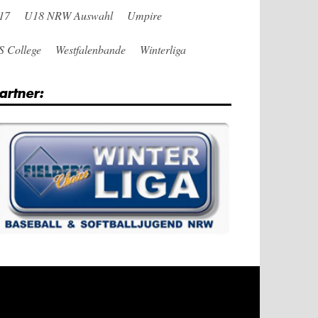
17
U18 NRW Auswahl
Umpire
S College
Westfalenbande
Winterliga
artner: