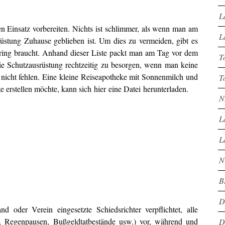
L
en Einsatz vorbereiten. Nichts ist schlimmer, als wenn man am
L
srüstung Zuhause geblieben ist. Um dies zu vermeiden, gibt es
iring braucht. Anhand dieser Liste packt man am Tag vor dem
T
 die Schutzausrüstung rechtzeitig zu besorgen, wenn man keine
nicht fehlen. Eine kleine Reiseapotheke mit Sonnenmilch und
T
te erstellen möchte, kann sich hier eine Datei herunterladen.
N
L
L
N
B
D
der Verein eingesetzte Schiedsrichter verpflichtet, alle
n, Regenpausen, Bußgeldtatbestände usw.) vor, während und
D