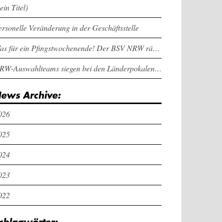
ein Titel)
ersonelle Veränderung in der Geschäftsstelle
Was für ein Pfingstwochenende! Der BSV NRW räumt bei den Länderpokalen ab
NRW-Auswahlteams siegen bei den Länderpokalen und dem Deutschlandcup an Pfingsten
ews Archive:
026
025
024
023
022