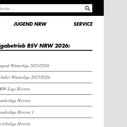
search
JUGEND NRW
SERVICE
igabetrieb BSV NRW 2026:
ugend Winterliga 2025/2026
chüler Winterliga 2025/2026
RW-Liga Herren
andesliga Herren
andesliga Herren 1
ezirksliga Herren