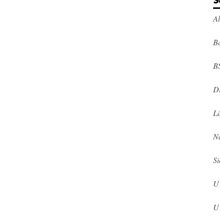
S
A
Ba
B
D
L
N
Si
U
U