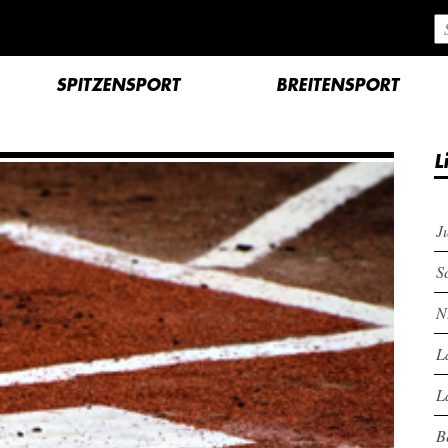
SPITZENSPORT
BREITENSPORT
L
J
S
N
L
L
B