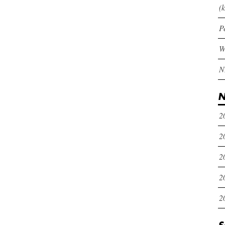
(k
P
N
2
2
2
2
2