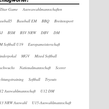
chlagwörter:
llStar Game
Auswawahlmannschaften
seball5
Baseball EM
BBQ
Breitensport
SJ
BSM
BSV NRW
DBV
DM
M Softball U19
Europameisterschaft
änderpokal
MGV
Mixed Softball
achwuchs
Nationalmannschaft
Scorer
chtungstraining
Softball
Tryouts
12 Auswahlmannschaft
U12 DM
13 NRW Auswahl
U15-Auswahlmannschaft