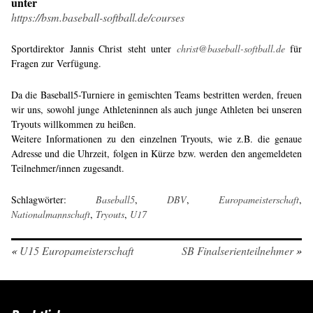
unter
https://bsm.baseball-softball.de/courses
Sportdirektor Jannis Christ steht unter
christ@baseball-softball.de
für
Fragen zur Verfügung.
Da die Baseball5-Turniere in gemischten Teams bestritten werden, freuen
wir uns, sowohl junge Athleteninnen als auch junge Athleten bei unseren
Tryouts willkommen zu heißen.
Weitere Informationen zu den einzelnen Tryouts, wie z.B. die genaue
Adresse und die Uhrzeit, folgen in Kürze bzw. werden den angemeldeten
Teilnehmer/innen zugesandt.
Schlagwörter:
Baseball5
,
DBV
,
Europameisterschaft
,
Nationalmannschaft
,
Tryouts
,
U17
«
U15 Europameisterschaft
SB Finalserienteilnehmer
»