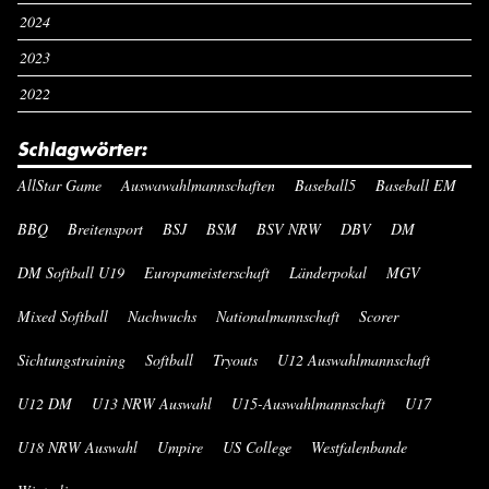
2024
2023
2022
Schlagwörter:
AllStar Game
Auswawahlmannschaften
Baseball5
Baseball EM
BBQ
Breitensport
BSJ
BSM
BSV NRW
DBV
DM
DM Softball U19
Europameisterschaft
Länderpokal
MGV
Mixed Softball
Nachwuchs
Nationalmannschaft
Scorer
Sichtungstraining
Softball
Tryouts
U12 Auswahlmannschaft
U12 DM
U13 NRW Auswahl
U15-Auswahlmannschaft
U17
U18 NRW Auswahl
Umpire
US College
Westfalenbande