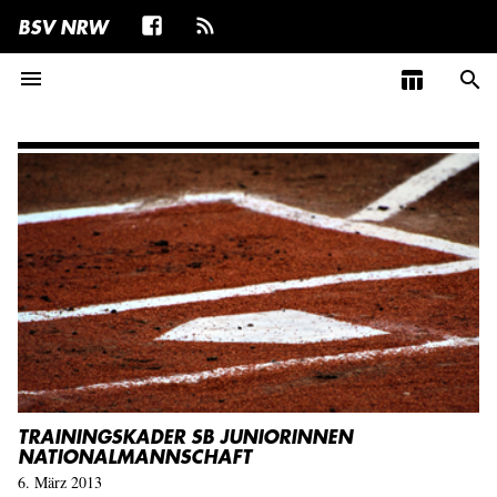
BSV NRW
menu
table_chart
search
TRAININGSKADER SB JUNIORINNEN
NATIONALMANNSCHAFT
6. März 2013