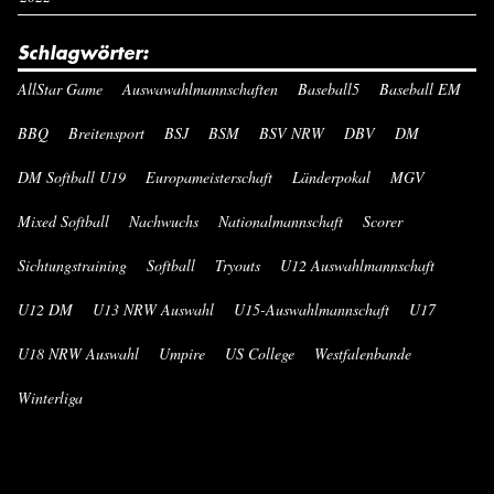
Schlagwörter:
AllStar Game
Auswawahlmannschaften
Baseball5
Baseball EM
BBQ
Breitensport
BSJ
BSM
BSV NRW
DBV
DM
DM Softball U19
Europameisterschaft
Länderpokal
MGV
Mixed Softball
Nachwuchs
Nationalmannschaft
Scorer
Sichtungstraining
Softball
Tryouts
U12 Auswahlmannschaft
U12 DM
U13 NRW Auswahl
U15-Auswahlmannschaft
U17
U18 NRW Auswahl
Umpire
US College
Westfalenbande
Winterliga