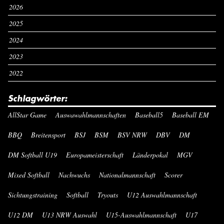
2026
2025
2024
2023
2022
Schlagwörter:
AllStar Game
Auswawahlmannschaften
Baseball5
Baseball EM
BBQ
Breitensport
BSJ
BSM
BSV NRW
DBV
DM
DM Softball U19
Europameisterschaft
Länderpokal
MGV
Mixed Softball
Nachwuchs
Nationalmannschaft
Scorer
Sichtungstraining
Softball
Tryouts
U12 Auswahlmannschaft
U12 DM
U13 NRW Auswahl
U15-Auswahlmannschaft
U17