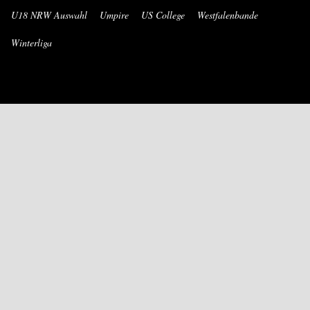
U18 NRW Auswahl
Umpire
US College
Westfalenbande
Winterliga