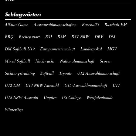
Schlagwörter:
AllStar Game
Auswawahlmannschaften
Baseball5
Baseball EM
BBQ
Breitensport
BSJ
BSM
BSV NRW
DBV
DM
DM Softball U19
Europameisterschaft
Länderpokal
MGV
Mixed Softball
Nachwuchs
Nationalmannschaft
Scorer
Sichtungstraining
Softball
Tryouts
U12 Auswahlmannschaft
U12 DM
U13 NRW Auswahl
U15-Auswahlmannschaft
U17
U18 NRW Auswahl
Umpire
US College
Westfalenbande
Winterliga