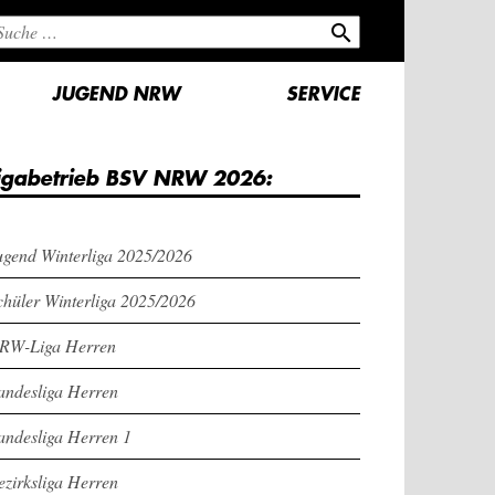
search
JUGEND NRW
SERVICE
igabetrieb BSV NRW 2026:
ugend Winterliga 2025/2026
chüler Winterliga 2025/2026
RW-Liga Herren
andesliga Herren
andesliga Herren 1
ezirksliga Herren