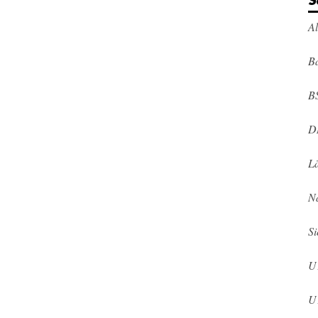
S
A
Ba
B
D
L
N
Si
U
U