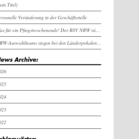
ein Titel)
ersonelle Veränderung in der Geschäftsstelle
Was für ein Pfingstwochenende! Der BSV NRW räumt bei den Länderpokalen ab
NRW-Auswahlteams siegen bei den Länderpokalen und dem Deutschlandcup an Pfingsten
ews Archive:
026
025
024
023
022