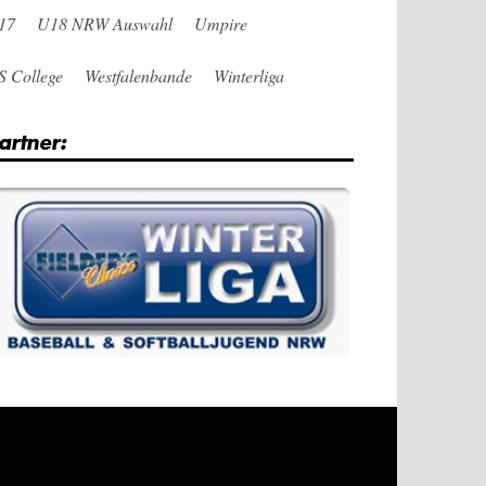
17
U18 NRW Auswahl
Umpire
S College
Westfalenbande
Winterliga
artner: