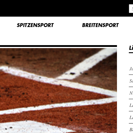
SPITZENSPORT
BREITENSPORT
L
J
S
N
L
L
B