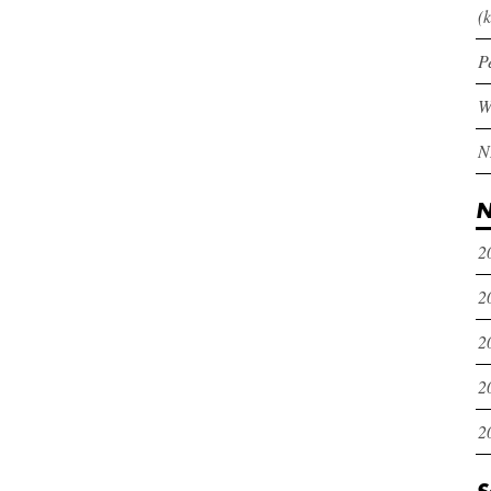
(k
P
N
2
2
2
2
2