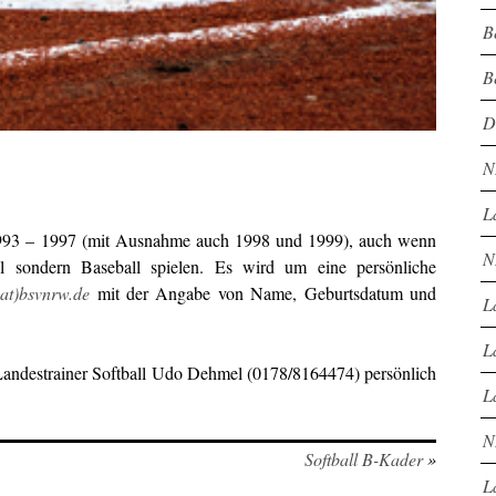
B
B
D
N
L
 1993 – 1997 (mit Ausnahme auch 1998 und 1999), auch wenn
N
l sondern Baseball spielen. Es wird um eine persönliche
at)bsvnrw.de
mit der Angabe von Name, Geburtsdatum und
L
L
 Landestrainer Softball Udo Dehmel (0178/8164474) persönlich
L
N
Softball B-Kader
»
L