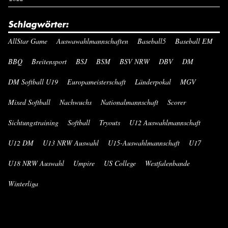
Schlagwörter:
AllStar Game
Auswawahlmannschaften
Baseball5
Baseball EM
BBQ
Breitensport
BSJ
BSM
BSV NRW
DBV
DM
DM Softball U19
Europameisterschaft
Länderpokal
MGV
Mixed Softball
Nachwuchs
Nationalmannschaft
Scorer
Sichtungstraining
Softball
Tryouts
U12 Auswahlmannschaft
U12 DM
U13 NRW Auswahl
U15-Auswahlmannschaft
U17
U18 NRW Auswahl
Umpire
US College
Westfalenbande
Winterliga