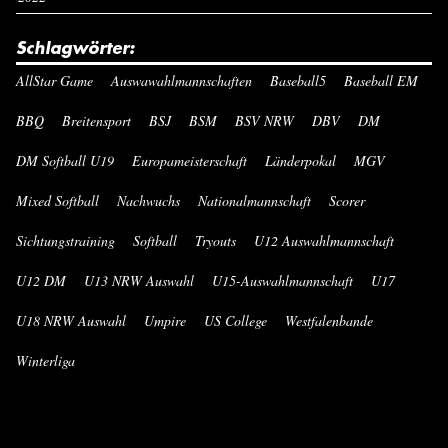
Schlagwörter:
AllStar Game
Auswawahlmannschaften
Baseball5
Baseball EM
BBQ
Breitensport
BSJ
BSM
BSV NRW
DBV
DM
DM Softball U19
Europameisterschaft
Länderpokal
MGV
Mixed Softball
Nachwuchs
Nationalmannschaft
Scorer
Sichtungstraining
Softball
Tryouts
U12 Auswahlmannschaft
U12 DM
U13 NRW Auswahl
U15-Auswahlmannschaft
U17
U18 NRW Auswahl
Umpire
US College
Westfalenbande
Winterliga