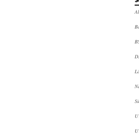
S
A
Ba
B
D
L
N
Si
U
U