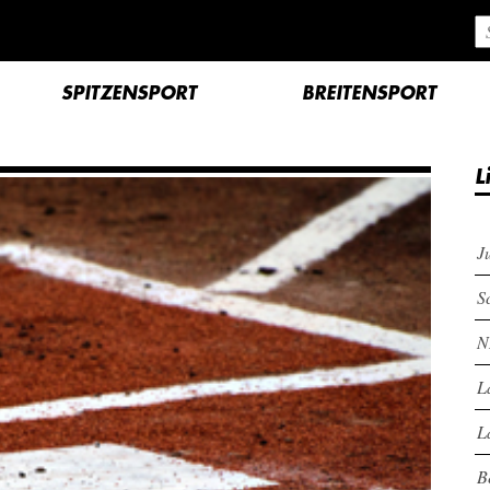
SPITZENSPORT
BREITENSPORT
L
J
S
N
L
L
B