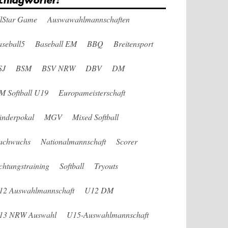
chlagwörter:
llStar Game
Auswawahlmannschaften
seball5
Baseball EM
BBQ
Breitensport
SJ
BSM
BSV NRW
DBV
DM
M Softball U19
Europameisterschaft
änderpokal
MGV
Mixed Softball
achwuchs
Nationalmannschaft
Scorer
chtungstraining
Softball
Tryouts
12 Auswahlmannschaft
U12 DM
13 NRW Auswahl
U15-Auswahlmannschaft