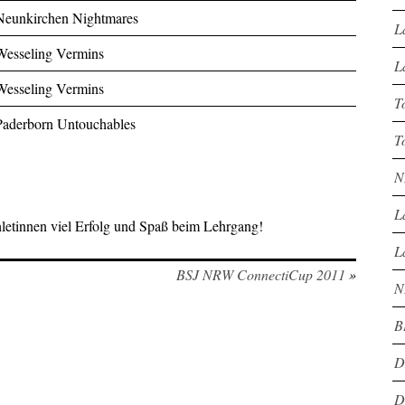
Neunkirchen Nightmares
L
Wesseling Vermins
L
Wesseling Vermins
T
Paderborn Untouchables
T
N
L
etinnen viel Erfolg und Spaß beim Lehrgang!
L
BSJ NRW ConnectiCup 2011
»
N
B
D
D