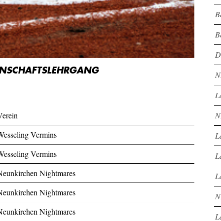
B
B
D
NSCHAFTSLEHRGANG
N
L
N
Verein
Wesseling Vermins
L
Wesseling Vermins
L
Neunkirchen Nightmares
L
Neunkirchen Nightmares
N
Neunkirchen Nightmares
L