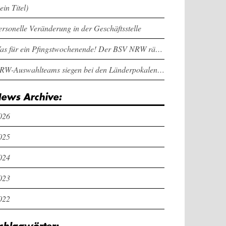
ein Titel)
ersonelle Veränderung in der Geschäftsstelle
Was für ein Pfingstwochenende! Der BSV NRW räumt bei den Länderpokalen ab
NRW-Auswahlteams siegen bei den Länderpokalen und dem Deutschlandcup an Pfingsten
ews Archive:
026
025
024
023
022