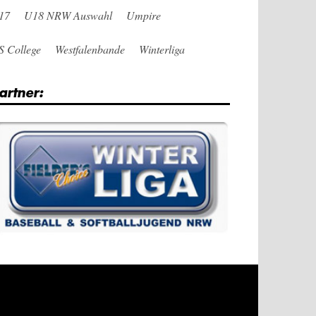
17
U18 NRW Auswahl
Umpire
S College
Westfalenbande
Winterliga
artner: