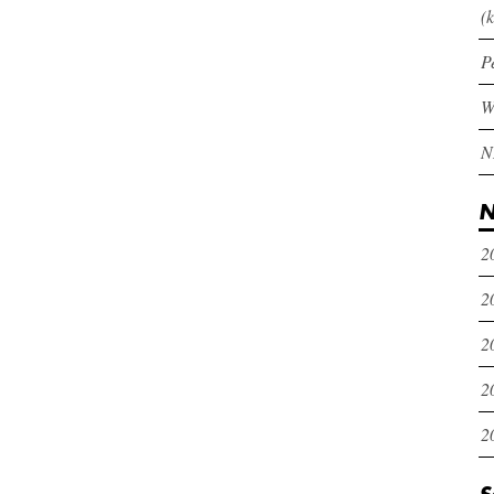
(k
P
N
2
2
2
2
2