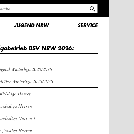
search
JUGEND NRW
SERVICE
igabetrieb BSV NRW 2026:
ugend Winterliga 2025/2026
chüler Winterliga 2025/2026
RW-Liga Herren
andesliga Herren
andesliga Herren 1
ezirksliga Herren