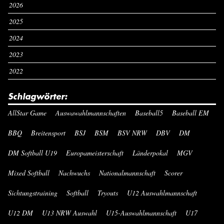
2026
2025
2024
2023
2022
Schlagwörter:
AllStar Game
Auswawahlmannschaften
Baseball5
Baseball EM
BBQ
Breitensport
BSJ
BSM
BSV NRW
DBV
DM
DM Softball U19
Europameisterschaft
Länderpokal
MGV
Mixed Softball
Nachwuchs
Nationalmannschaft
Scorer
Sichtungstraining
Softball
Tryouts
U12 Auswahlmannschaft
U12 DM
U13 NRW Auswahl
U15-Auswahlmannschaft
U17