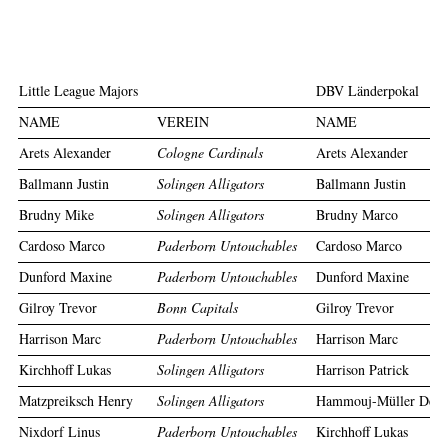
Little League Majors
DBV Länderpokal
NAME
VEREIN
NAME
Arets Alexander
Cologne Cardinals
Arets Alexander
Ballmann Justin
Solingen Alligators
Ballmann Justin
Brudny Mike
Solingen Alligators
Brudny Marco
Cardoso Marco
Paderborn Untouchables
Cardoso Marco
Dunford Maxine
Paderborn Untouchables
Dunford Maxine
Gilroy Trevor
Bonn Capitals
Gilroy Trevor
Harrison Marc
Paderborn Untouchables
Harrison Marc
Kirchhoff Lukas
Solingen Alligators
Harrison Patrick
Matzpreiksch Henry
Solingen Alligators
Hammouj-Müller Dean
Nixdorf Linus
Paderborn Untouchables
Kirchhoff Lukas