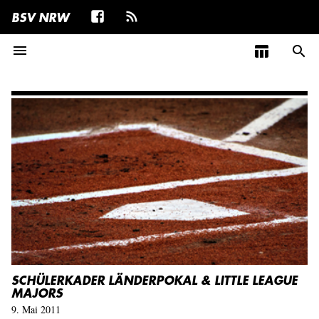
BSV NRW
menu
table_chart
search
SCHÜLERKADER LÄNDERPOKAL & LITTLE LEAGUE
MAJORS
9. Mai 2011