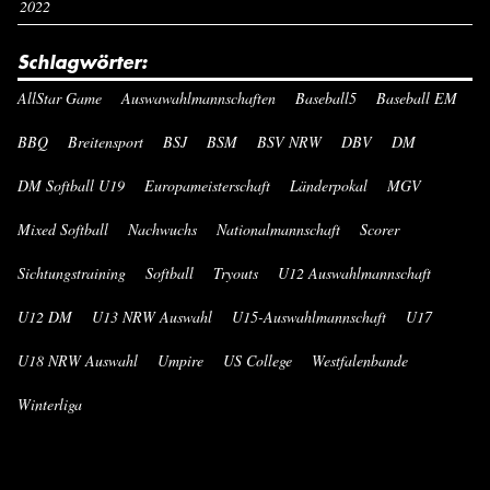
2022
Schlagwörter:
AllStar Game
Auswawahlmannschaften
Baseball5
Baseball EM
BBQ
Breitensport
BSJ
BSM
BSV NRW
DBV
DM
DM Softball U19
Europameisterschaft
Länderpokal
MGV
Mixed Softball
Nachwuchs
Nationalmannschaft
Scorer
Sichtungstraining
Softball
Tryouts
U12 Auswahlmannschaft
U12 DM
U13 NRW Auswahl
U15-Auswahlmannschaft
U17
U18 NRW Auswahl
Umpire
US College
Westfalenbande
Winterliga