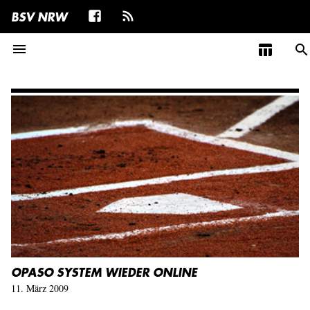
BSV NRW
menu
table_chart
search
OPASO SYSTEM WIEDER ONLINE
11. März 2009