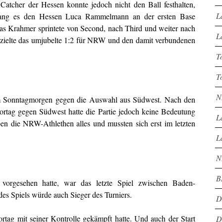
tcher der Hessen konnte jedoch nicht den Ball festhalten,
L
gelang es den Hessen Luca Rammelmann an der ersten Base
as Krahmer sprintete von Second, nach Third und weiter nach
L
zielte das umjubelte 1:2 für NRW und den damit verbundenen
T
T
N
 am Sonntagmorgen gegen die Auswahl aus Südwest. Nach den
tag gegen Südwest hatte die Partie jedoch keine Bedeutung
L
en die NRW-Athlethen alles und mussten sich erst im letzten
L
N
B
 vorgesehen hatte, war das letzte Spiel zwischen Baden-
s Spiels würde auch Sieger des Turniers.
D
rtag mit seiner Kontrolle gekämpft hatte. Und auch der Start
D