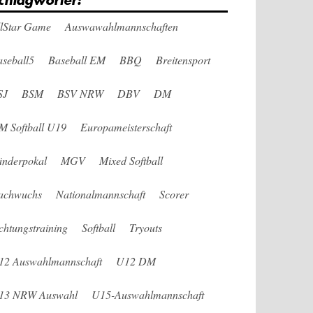
chlagwörter:
llStar Game
Auswawahlmannschaften
seball5
Baseball EM
BBQ
Breitensport
SJ
BSM
BSV NRW
DBV
DM
M Softball U19
Europameisterschaft
änderpokal
MGV
Mixed Softball
achwuchs
Nationalmannschaft
Scorer
chtungstraining
Softball
Tryouts
12 Auswahlmannschaft
U12 DM
13 NRW Auswahl
U15-Auswahlmannschaft