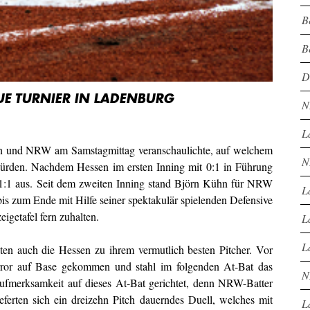
B
B
D
UE TURNIER IN LADENBURG
N
L
ssen und NRW am Samstagmittag veranschaulichte, auf welchem
N
rden. Nachdem Hessen im ersten Inning mit 0:1 in Führung
1:1 aus. Seit dem zweiten Inning stand Björn Kühn für NRW
L
is zum Ende mit Hilfe seiner spektakulär spielenden Defensive
getafel fern zuhalten.
L
L
lten auch die Hessen zu ihrem vermutlich besten Pitcher. Vor
ror auf Base gekommen und stahl im folgenden At-Bat das
N
 Aufmerksamkeit auf dieses At-Bat gerichtet, denn NRW-Batter
erten sich ein dreizehn Pitch dauerndes Duell, welches mit
L