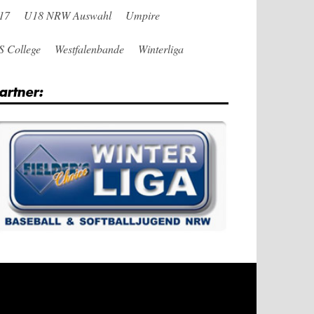
17
U18 NRW Auswahl
Umpire
S College
Westfalenbande
Winterliga
artner: