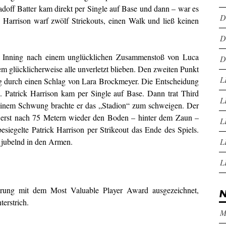
off Batter kam direkt per Single auf Base und dann – war es
D
 Harrison warf zwölf Striekouts, einen Walk und ließ keinen
D
 Inning nach einem unglücklichen Zusammenstoß von Luca
D
 glücklicherweise alle unverletzt blieben. Den zweiten Punkt
L
ng durch einen Schlag von Lara Brockmeyer. Die Entscheidung
 Patrick Harrison kam per Single auf Base. Dann trat Third
L
inem Schwung brachte er das „Stadion“ zum schweigen. Der
 erst nach 75 Metern wieder den Boden – hinter dem Zaun –
L
iegelte Patrick Harrison per Strikeout das Ende des Spiels.
L
n jubelnd in den Armen.
L
hrung mit dem Most Valuable Player Award ausgezeichnet,
N
erstrich.
M