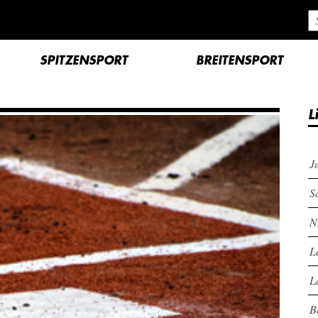
SPITZENSPORT
BREITENSPORT
L
J
S
N
L
L
B