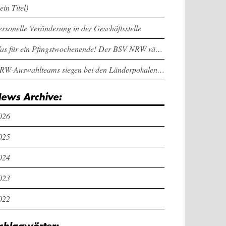
ein Titel)
ersonelle Veränderung in der Geschäftsstelle
Was für ein Pfingstwochenende! Der BSV NRW räumt bei den Länderpokalen ab
NRW-Auswahlteams siegen bei den Länderpokalen und dem Deutschlandcup an Pfingsten
ews Archive:
026
025
024
023
022