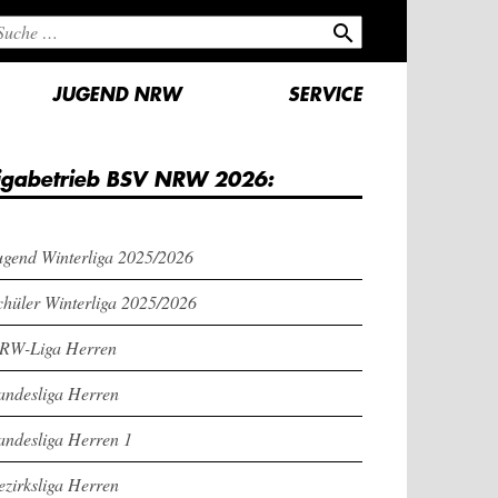
search
JUGEND NRW
SERVICE
igabetrieb BSV NRW 2026:
ugend Winterliga 2025/2026
chüler Winterliga 2025/2026
RW-Liga Herren
andesliga Herren
andesliga Herren 1
ezirksliga Herren