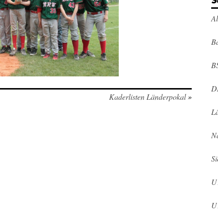
S
A
Ba
B
D
Kaderlisten Länderpokal
»
L
N
Si
U
U