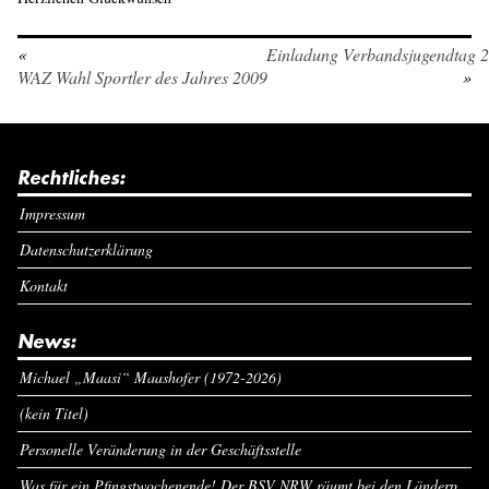
«
Einladung Verbandsjugendtag 
WAZ Wahl Sportler des Jahres 2009
»
Rechtliches:
Impressum
Datenschutzerklärung
Kontakt
News:
Michael „Maasi“ Maashofer (1972-2026)
(kein Titel)
Personelle Veränderung in der Geschäftsstelle
Was für ein Pfingstwochenende! Der BSV NRW räumt bei den Länderpokalen ab