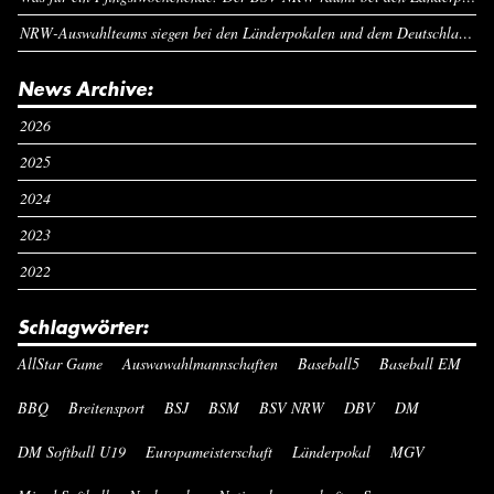
NRW-Auswahlteams siegen bei den Länderpokalen und dem Deutschlandcup an Pfingsten
News Archive:
2026
2025
2024
2023
2022
Schlagwörter:
AllStar Game
Auswawahlmannschaften
Baseball5
Baseball EM
BBQ
Breitensport
BSJ
BSM
BSV NRW
DBV
DM
DM Softball U19
Europameisterschaft
Länderpokal
MGV