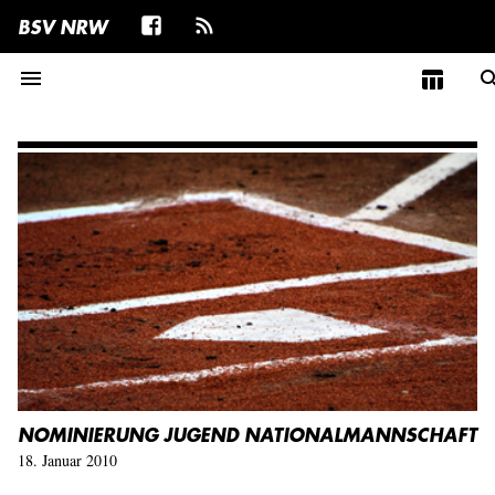
BSV NRW
menu
table_chart
sear
NOMINIERUNG JUGEND NATIONALMANNSCHAFT
18. Januar 2010