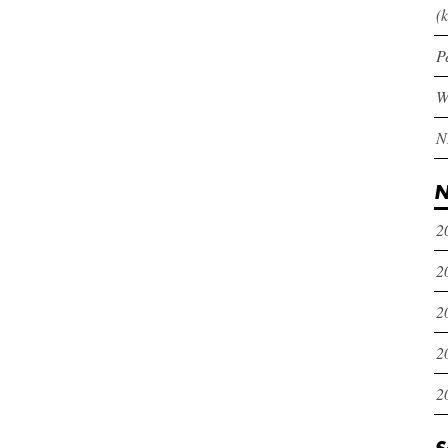
(k
P
N
2
2
2
2
2