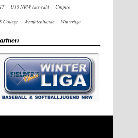
17
U18 NRW Auswahl
Umpire
S College
Westfalenbande
Winterliga
artner: