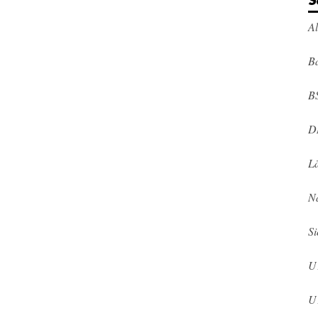
S
A
Ba
B
D
L
N
Si
U
U