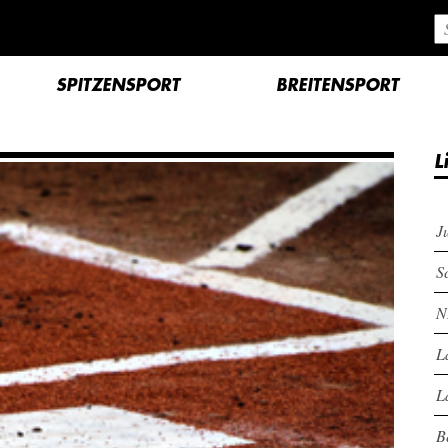
SPITZENSPORT
BREITENSPORT
L
J
S
N
L
L
B