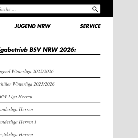
search
JUGEND NRW
SERVICE
igabetrieb BSV NRW 2026:
ugend Winterliga 2025/2026
chüler Winterliga 2025/2026
RW-Liga Herren
andesliga Herren
andesliga Herren 1
ezirksliga Herren