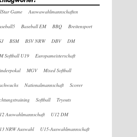
chlagwörter:
llStar Game
Auswawahlmannschaften
seball5
Baseball EM
BBQ
Breitensport
SJ
BSM
BSV NRW
DBV
DM
M Softball U19
Europameisterschaft
änderpokal
MGV
Mixed Softball
achwuchs
Nationalmannschaft
Scorer
chtungstraining
Softball
Tryouts
12 Auswahlmannschaft
U12 DM
13 NRW Auswahl
U15-Auswahlmannschaft