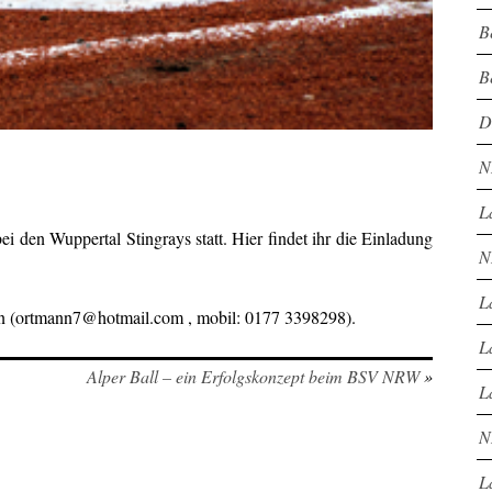
B
B
D
N
L
i den Wuppertal Stingrays statt. Hier findet ihr die Einladung
N
L
nn (ortmann7@hotmail.com , mobil: 0177 3398298).
L
Alper Ball – ein Erfolgskonzept beim BSV NRW
»
L
N
L