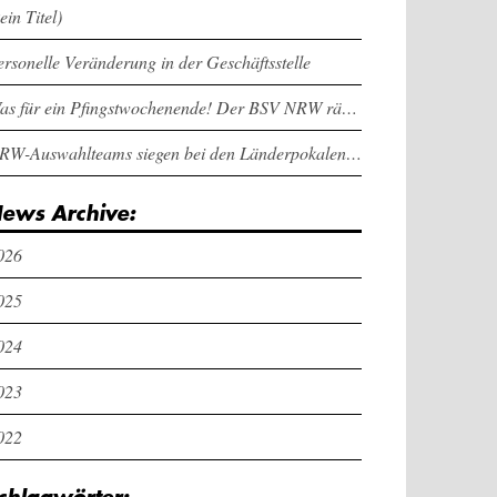
ein Titel)
ersonelle Veränderung in der Geschäftsstelle
Was für ein Pfingstwochenende! Der BSV NRW räumt bei den Länderpokalen ab
NRW-Auswahlteams siegen bei den Länderpokalen und dem Deutschlandcup an Pfingsten
ews Archive:
026
025
024
023
022