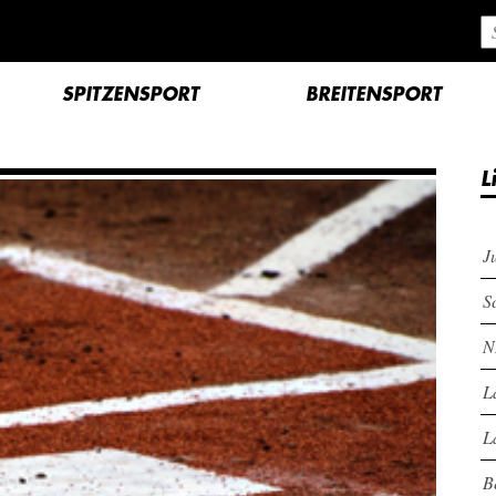
SPITZENSPORT
BREITENSPORT
L
J
S
N
L
L
B