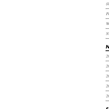
(k
P
N
2
2
2
2
2