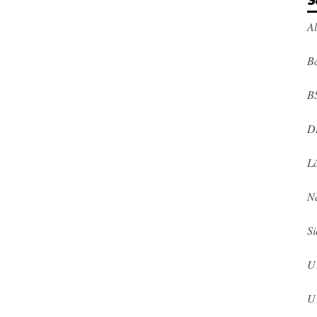
S
A
Ba
B
D
L
N
Si
U
U