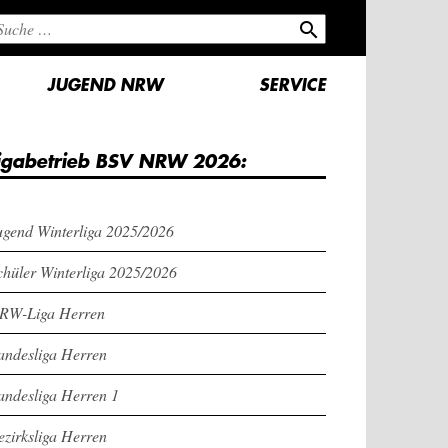
search
JUGEND NRW
SERVICE
igabetrieb BSV NRW 2026:
ugend Winterliga 2025/2026
chüler Winterliga 2025/2026
RW-Liga Herren
andesliga Herren
andesliga Herren 1
ezirksliga Herren