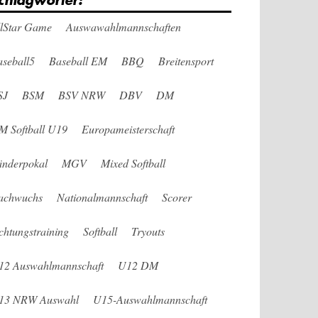
chlagwörter:
llStar Game
Auswawahlmannschaften
seball5
Baseball EM
BBQ
Breitensport
SJ
BSM
BSV NRW
DBV
DM
M Softball U19
Europameisterschaft
änderpokal
MGV
Mixed Softball
achwuchs
Nationalmannschaft
Scorer
chtungstraining
Softball
Tryouts
12 Auswahlmannschaft
U12 DM
13 NRW Auswahl
U15-Auswahlmannschaft