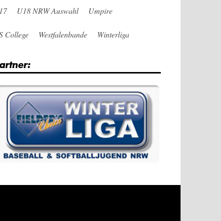
17
U18 NRW Auswahl
Umpire
S College
Westfalenbande
Winterliga
artner: