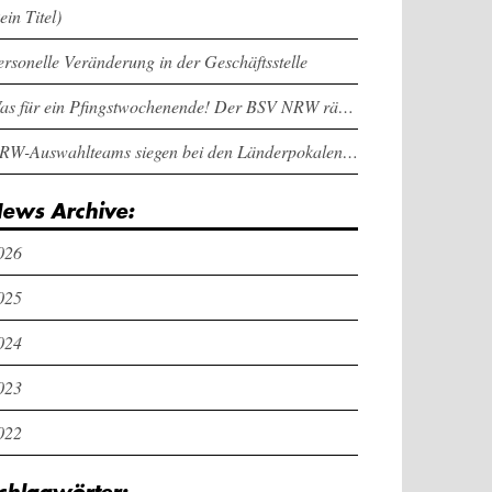
ein Titel)
ersonelle Veränderung in der Geschäftsstelle
Was für ein Pfingstwochenende! Der BSV NRW räumt bei den Länderpokalen ab
NRW-Auswahlteams siegen bei den Länderpokalen und dem Deutschlandcup an Pfingsten
ews Archive:
026
025
024
023
022