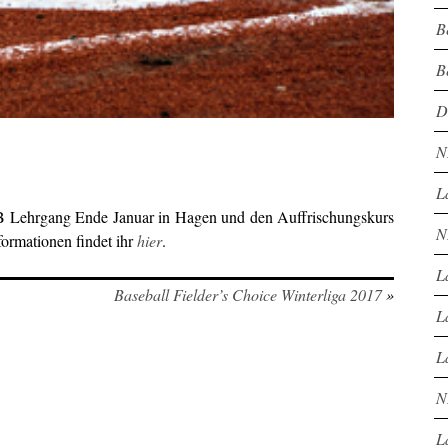
B
B
D
N
L
e B Lehrgang Ende Januar in Hagen und den Auffrischungskurs
N
formationen findet ihr
hier
.
L
Baseball Fielder’s Choice Winterliga 2017
»
L
L
N
L