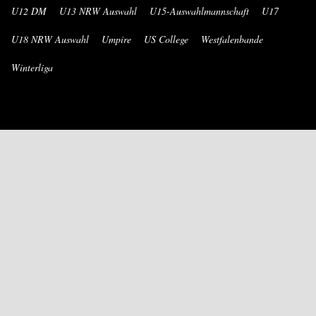
U12 DM
U13 NRW Auswahl
U15-Auswahlmannschaft
U17
U18 NRW Auswahl
Umpire
US College
Westfalenbande
Winterliga