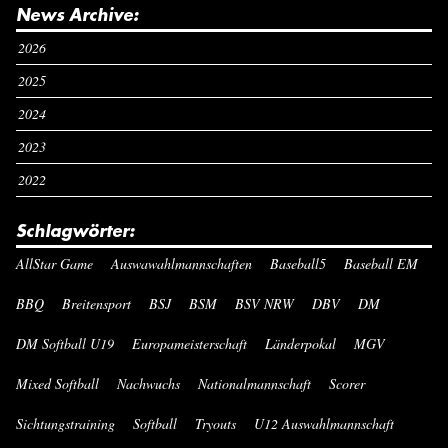
News Archive:
2026
2025
2024
2023
2022
Schlagwörter:
AllStar Game
Auswawahlmannschaften
Baseball5
Baseball EM
BBQ
Breitensport
BSJ
BSM
BSV NRW
DBV
DM
DM Softball U19
Europameisterschaft
Länderpokal
MGV
Mixed Softball
Nachwuchs
Nationalmannschaft
Scorer
Sichtungstraining
Softball
Tryouts
U12 Auswahlmannschaft