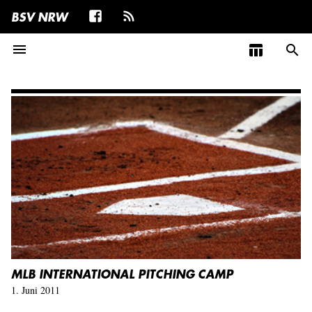
BSV NRW
menu
table_chart
search
MLB INTERNATIONAL PITCHING CAMP
1. Juni 2011