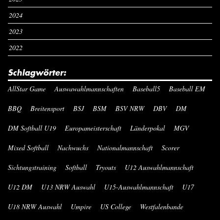
2024
2023
2022
Schlagwörter:
AllStar Game
Auswawahlmannschaften
Baseball5
Baseball EM
BBQ
Breitensport
BSJ
BSM
BSV NRW
DBV
DM
DM Softball U19
Europameisterschaft
Länderpokal
MGV
Mixed Softball
Nachwuchs
Nationalmannschaft
Scorer
Sichtungstraining
Softball
Tryouts
U12 Auswahlmannschaft
U12 DM
U13 NRW Auswahl
U15-Auswahlmannschaft
U17
U18 NRW Auswahl
Umpire
US College
Westfalenbande