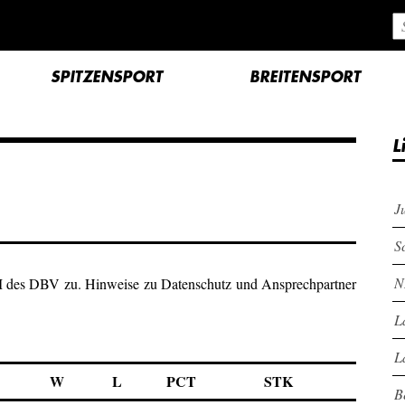
SPITZENSPORT
BREITENSPORT
L
J
S
N
M des DBV zu. Hinweise zu Datenschutz und Ansprechpartner
L
L
W
L
PCT
STK
B