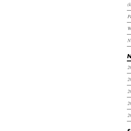
(k
P
N
2
2
2
2
2