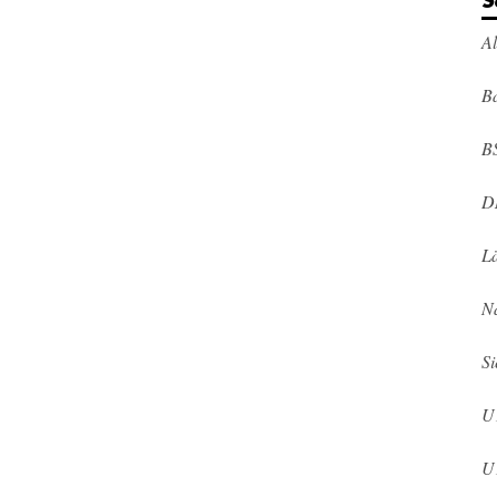
S
A
Ba
B
D
L
N
Si
U
U