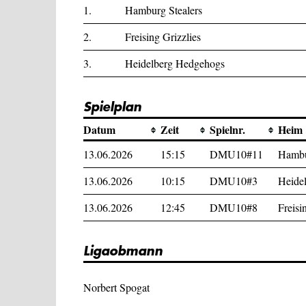
1.
Hamburg Stealers
2.
Freising Grizzlies
3.
Heidelberg Hedgehogs
Spielplan
Datum
Zeit
Spielnr.
Heim
13.06.2026
15:15
DMU10#11
Hambu
13.06.2026
10:15
DMU10#3
Heide
13.06.2026
12:45
DMU10#8
Freisi
Ligaobmann
Norbert Spogat