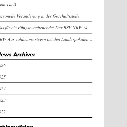
ein Titel)
ersonelle Veränderung in der Geschäftsstelle
Was für ein Pfingstwochenende! Der BSV NRW räumt bei den Länderpokalen ab
NRW-Auswahlteams siegen bei den Länderpokalen und dem Deutschlandcup an Pfingsten
ews Archive:
026
025
024
023
022