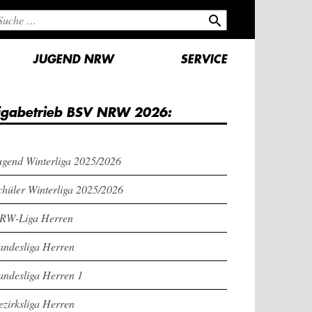
search
JUGEND NRW
SERVICE
igabetrieb BSV NRW 2026:
ugend Winterliga 2025/2026
chüler Winterliga 2025/2026
RW-Liga Herren
andesliga Herren
andesliga Herren 1
ezirksliga Herren