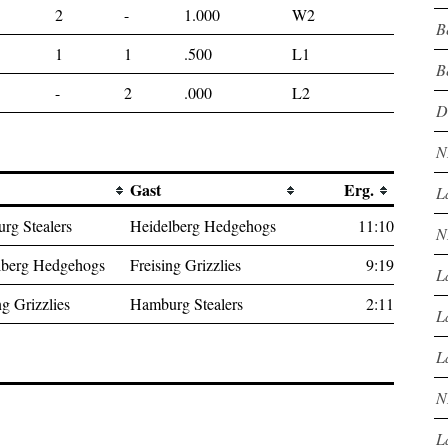
2
-
1.000
W2
B
1
1
.500
L1
B
-
2
.000
L2
D
N
Gast
Erg.
L
rg Stealers
Heidelberg Hedgehogs
11:10
N
lberg Hedgehogs
Freising Grizzlies
9:19
L
ng Grizzlies
Hamburg Stealers
2:11
L
L
N
L