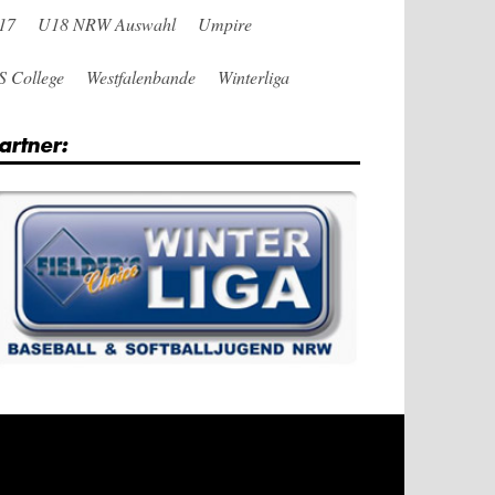
17
U18 NRW Auswahl
Umpire
S College
Westfalenbande
Winterliga
artner: