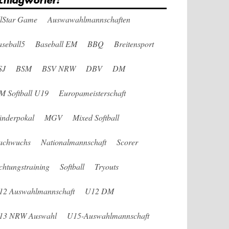
chlagwörter:
llStar Game
Auswawahlmannschaften
seball5
Baseball EM
BBQ
Breitensport
SJ
BSM
BSV NRW
DBV
DM
M Softball U19
Europameisterschaft
änderpokal
MGV
Mixed Softball
achwuchs
Nationalmannschaft
Scorer
chtungstraining
Softball
Tryouts
12 Auswahlmannschaft
U12 DM
13 NRW Auswahl
U15-Auswahlmannschaft