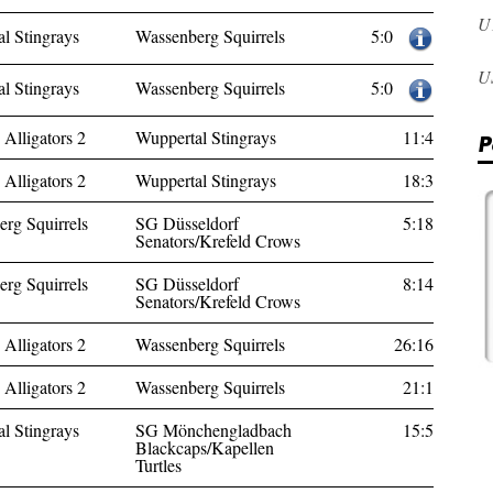
U
5:0
l Stingrays
Wassenberg Squirrels
U
5:0
l Stingrays
Wassenberg Squirrels
 Alligators 2
Wuppertal Stingrays
11:4
P
 Alligators 2
Wuppertal Stingrays
18:3
rg Squirrels
SG Düsseldorf
5:18
Senators/Krefeld Crows
rg Squirrels
SG Düsseldorf
8:14
Senators/Krefeld Crows
 Alligators 2
Wassenberg Squirrels
26:16
 Alligators 2
Wassenberg Squirrels
21:1
l Stingrays
SG Mönchengladbach
15:5
Blackcaps/Kapellen
Turtles