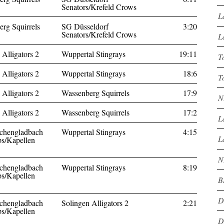
Senators/Krefeld Crows
L
rg Squirrels
SG Düsseldorf
3:20
Senators/Krefeld Crows
L
 Alligators 2
Wuppertal Stingrays
19:11
T
 Alligators 2
Wuppertal Stingrays
18:6
T
 Alligators 2
Wassenberg Squirrels
17:9
N
 Alligators 2
Wassenberg Squirrels
17:2
L
hengladbach
Wuppertal Stingrays
4:15
L
s/Kapellen
N
hengladbach
Wuppertal Stingrays
8:19
s/Kapellen
B
D
hengladbach
Solingen Alligators 2
2:21
s/Kapellen
D