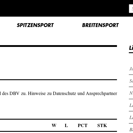
SPITZENSPORT
BREITENSPORT
L
J
S
N
M des DBV zu. Hinweise zu Datenschutz und Ansprechpartner
L
L
W
L
PCT
STK
B