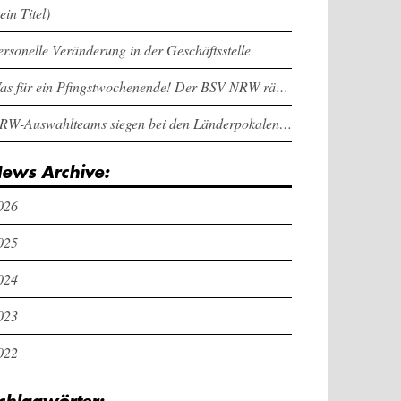
ein Titel)
ersonelle Veränderung in der Geschäftsstelle
Was für ein Pfingstwochenende! Der BSV NRW räumt bei den Länderpokalen ab
NRW-Auswahlteams siegen bei den Länderpokalen und dem Deutschlandcup an Pfingsten
ews Archive:
026
025
024
023
022