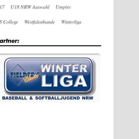
17
U18 NRW Auswahl
Umpire
S College
Westfalenbande
Winterliga
artner: