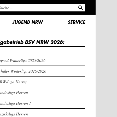
search
JUGEND NRW
SERVICE
igabetrieb BSV NRW 2026:
ugend Winterliga 2025/2026
chüler Winterliga 2025/2026
RW-Liga Herren
andesliga Herren
andesliga Herren 1
ezirksliga Herren