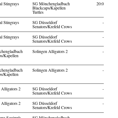
l Stingrays
SG Mönchengladbach
20:0
Blackcaps/Kapellen
Turtles
l Stingrays
SG Düsseldorf
-
Senators/Krefeld Crows
l Stingrays
SG Düsseldorf
-
Senators/Krefeld Crows
hengladbach
Solingen Alligators 2
-
s/Kapellen
hengladbach
Solingen Alligators 2
-
s/Kapellen
 Alligators 2
SG Düsseldorf
-
Senators/Krefeld Crows
 Alligators 2
SG Düsseldorf
-
Senators/Krefeld Crows
rg Squirrels
SG Mönchengladbach
-