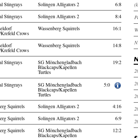
l Stingrays
Solingen Alligators 2
6:8
(k
l Stingrays
Solingen Alligators 2
8:4
P
eldorf
Wassenberg Squirrels
16:1
/Krefeld Crows
eldorf
Wassenberg Squirrels
14:8
/Krefeld Crows
N
l Stingrays
SG Mönchengladbach
19:2
Blackcaps/Kapellen
2
Turtles
2
5:0
l Stingrays
SG Mönchengladbach
Blackcaps/Kapellen
Turtles
2
rg Squirrels
Solingen Alligators 2
4:16
2
rg Squirrels
Solingen Alligators 2
6:9
2
rg Squirrels
SG Mönchengladbach
12:2
Blackcaps/Kapellen