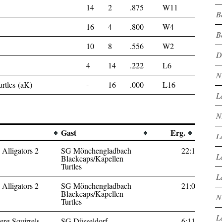
14
2
.875
W11
B
16
4
.800
W4
B
10
8
.556
W2
D
4
14
.222
L6
N
rtles (aK)
-
16
.000
L16
L
N
Gast
Erg.
L
 Alligators 2
SG Mönchengladbach
22:1
L
Blackcaps/Kapellen
Turtles
L
 Alligators 2
SG Mönchengladbach
21:0
Blackcaps/Kapellen
N
Turtles
L
rg Squirrels
SG Düsseldorf
6:11