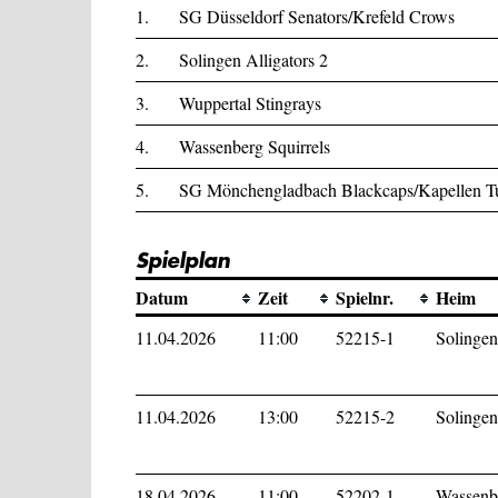
1.
SG Düsseldorf Senators/Krefeld Crows
2.
Solingen Alligators 2
3.
Wuppertal Stingrays
4.
Wassenberg Squirrels
5.
SG Mönchengladbach Blackcaps/Kapellen Tu
Spielplan
Datum
Zeit
Spielnr.
Heim
11.04.2026
11:00
52215-1
Solingen
11.04.2026
13:00
52215-2
Solingen
18.04.2026
11:00
52202-1
Wassenbe