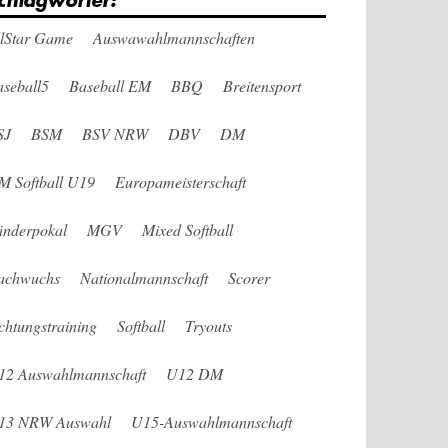
chlagwörter:
llStar Game
Auswawahlmannschaften
seball5
Baseball EM
BBQ
Breitensport
SJ
BSM
BSV NRW
DBV
DM
M Softball U19
Europameisterschaft
änderpokal
MGV
Mixed Softball
achwuchs
Nationalmannschaft
Scorer
chtungstraining
Softball
Tryouts
12 Auswahlmannschaft
U12 DM
13 NRW Auswahl
U15-Auswahlmannschaft