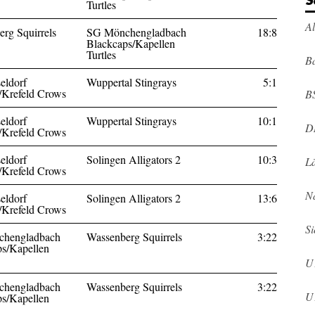
S
Turtles
A
rg Squirrels
SG Mönchengladbach
18:8
Blackcaps/Kapellen
Turtles
Ba
eldorf
Wuppertal Stingrays
5:1
/Krefeld Crows
B
eldorf
Wuppertal Stingrays
10:1
D
/Krefeld Crows
eldorf
Solingen Alligators 2
10:3
L
/Krefeld Crows
N
eldorf
Solingen Alligators 2
13:6
/Krefeld Crows
Si
hengladbach
Wassenberg Squirrels
3:22
s/Kapellen
U
hengladbach
Wassenberg Squirrels
3:22
U
s/Kapellen