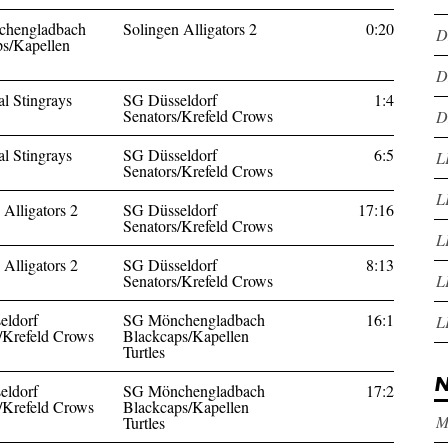
hengladbach
Solingen Alligators 2
0:20
D
s/Kapellen
D
l Stingrays
SG Düsseldorf
1:4
Senators/Krefeld Crows
D
l Stingrays
SG Düsseldorf
6:5
L
Senators/Krefeld Crows
L
 Alligators 2
SG Düsseldorf
17:16
Senators/Krefeld Crows
L
 Alligators 2
SG Düsseldorf
8:13
Senators/Krefeld Crows
L
eldorf
SG Mönchengladbach
16:1
L
/Krefeld Crows
Blackcaps/Kapellen
Turtles
N
eldorf
SG Mönchengladbach
17:2
/Krefeld Crows
Blackcaps/Kapellen
M
Turtles