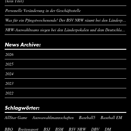
(kein Titel)
Personelle Veränderung in der Geschäftsstelle
Was für ein Pfingstwochenende! Der BSV NRW räumt bei den Länderpokalen ab
NRW-Auswahlteams siegen bei den Länderpokalen und dem Deutschlandcup an Pfingsten
News Archive:
2026
2025
2024
2023
2022
Schlagwörter:
AllStar Game
Auswawahlmannschaften
Baseball5
Baseball EM
BBQ
Breitensport
BSJ
BSM
BSV NRW
DBV
DM