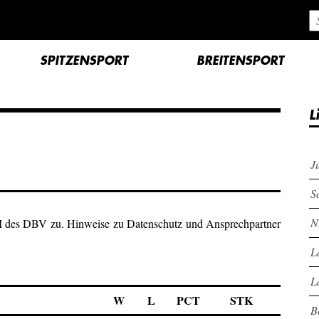
SPITZENSPORT
BREITENSPORT
L
J
S
N
M des DBV zu. Hinweise zu Datenschutz und Ansprechpartner
L
L
W
L
PCT
STK
B