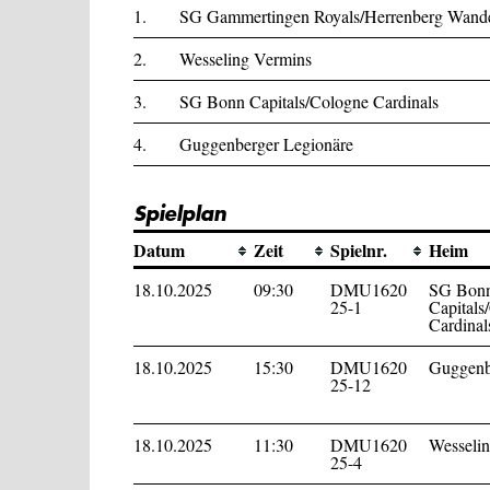
1.
SG Gammertingen Royals/Herrenberg Wande
2.
Wesseling Vermins
3.
SG Bonn Capitals/Cologne Cardinals
4.
Guggenberger Legionäre
Spielplan
Datum
Zeit
Spielnr.
Heim
18.10.2025
09:30
DMU1620
SG Bon
25-1
Capitals
Cardinal
18.10.2025
15:30
DMU1620
Guggenb
25-12
18.10.2025
11:30
DMU1620
Wesseli
25-4