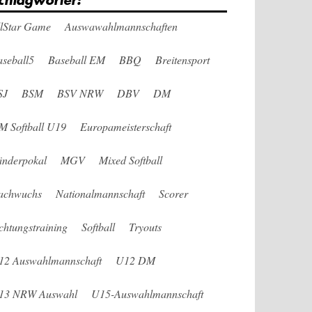
chlagwörter:
llStar Game
Auswawahlmannschaften
seball5
Baseball EM
BBQ
Breitensport
SJ
BSM
BSV NRW
DBV
DM
M Softball U19
Europameisterschaft
änderpokal
MGV
Mixed Softball
achwuchs
Nationalmannschaft
Scorer
chtungstraining
Softball
Tryouts
12 Auswahlmannschaft
U12 DM
13 NRW Auswahl
U15-Auswahlmannschaft