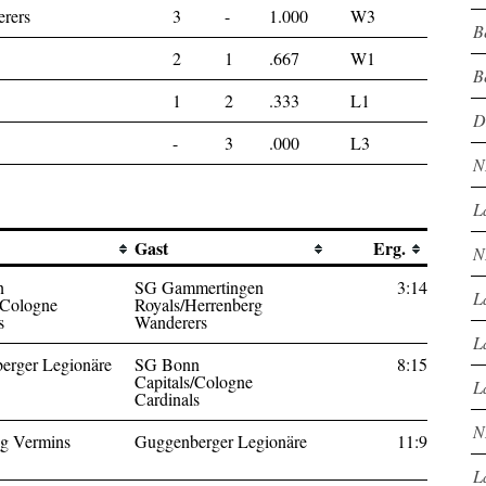
rers
3
-
1.000
W3
B
2
1
.667
W1
B
1
2
.333
L1
D
-
3
.000
L3
N
L
Gast
Erg.
N
n
SG Gammertingen
3:14
L
/Cologne
Royals/Herrenberg
s
Wanderers
L
erger Legionäre
SG Bonn
8:15
Capitals/Cologne
L
Cardinals
N
ng Vermins
Guggenberger Legionäre
11:9
L