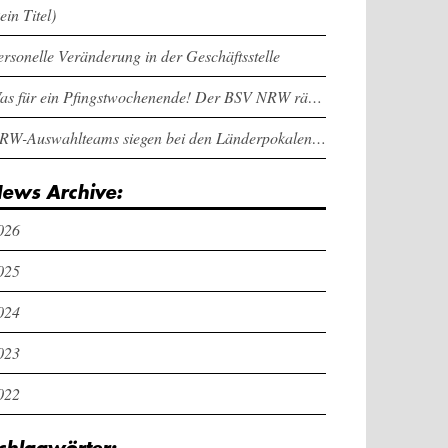
ein Titel)
ersonelle Veränderung in der Geschäftsstelle
Was für ein Pfingstwochenende! Der BSV NRW räumt bei den Länderpokalen ab
NRW-Auswahlteams siegen bei den Länderpokalen und dem Deutschlandcup an Pfingsten
ews Archive:
026
025
024
023
022