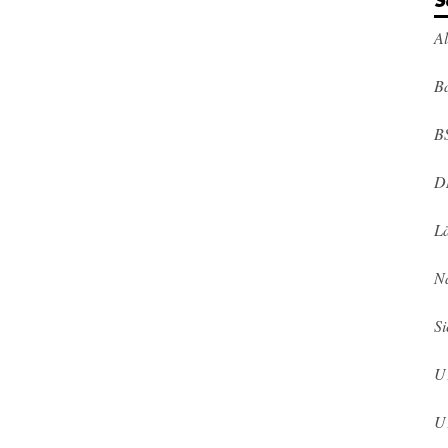
S
A
Ba
B
D
L
N
Si
U
U