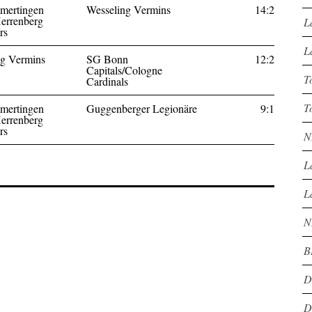
ertingen
Wesseling Vermins
14:2
errenberg
L
rs
L
ng Vermins
SG Bonn
12:2
Capitals/Cologne
T
Cardinals
T
ertingen
Guggenberger Legionäre
9:1
errenberg
rs
N
L
L
N
B
D
D