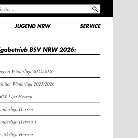
search
JUGEND NRW
SERVICE
igabetrieb BSV NRW 2026:
ugend Winterliga 2025/2026
chüler Winterliga 2025/2026
RW-Liga Herren
andesliga Herren
andesliga Herren 1
ezirksliga Herren