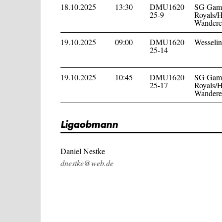
18.10.2025
13:30
DMU1620
SG Gamm
25-9
Royals/H
Wandere
19.10.2025
09:00
DMU1620
Wesseli
25-14
19.10.2025
10:45
DMU1620
SG Gamm
25-17
Royals/H
Wandere
Ligaobmann
Daniel Nestke
dnestke@web.de