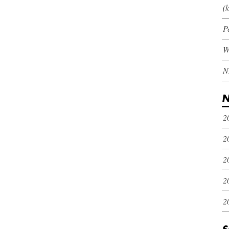
(k
P
N
2
2
2
2
2