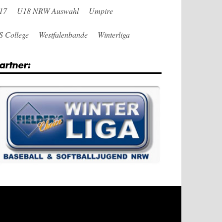
17
U18 NRW Auswahl
Umpire
S College
Westfalenbande
Winterliga
artner: