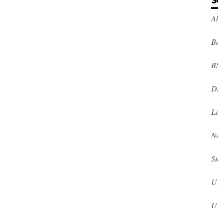
S
A
Ba
B
D
L
N
Si
U
U