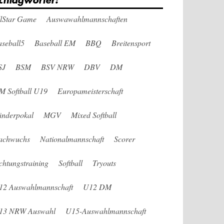
chlagwörter:
llStar Game
Auswawahlmannschaften
seball5
Baseball EM
BBQ
Breitensport
SJ
BSM
BSV NRW
DBV
DM
M Softball U19
Europameisterschaft
änderpokal
MGV
Mixed Softball
achwuchs
Nationalmannschaft
Scorer
chtungstraining
Softball
Tryouts
12 Auswahlmannschaft
U12 DM
13 NRW Auswahl
U15-Auswahlmannschaft