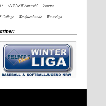
17
U18 NRW Auswahl
Umpire
S College
Westfalenbande
Winterliga
artner: