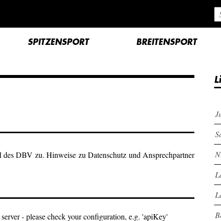
SPITZENSPORT
BREITENSPORT
L
J
S
N
M des DBV zu. Hinweise zu Datenschutz und Ansprechpartner
L
L
B
 server - please check your configuration, e.g. 'apiKey'