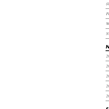
(k
P
N
2
2
2
2
2