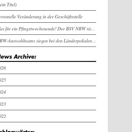
ein Titel)
ersonelle Veränderung in der Geschäftsstelle
Was für ein Pfingstwochenende! Der BSV NRW räumt bei den Länderpokalen ab
NRW-Auswahlteams siegen bei den Länderpokalen und dem Deutschlandcup an Pfingsten
ews Archive:
026
025
024
023
022