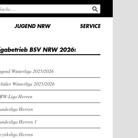
search
JUGEND NRW
SERVICE
igabetrieb BSV NRW 2026:
ugend Winterliga 2025/2026
chüler Winterliga 2025/2026
RW-Liga Herren
andesliga Herren
andesliga Herren 1
ezirksliga Herren