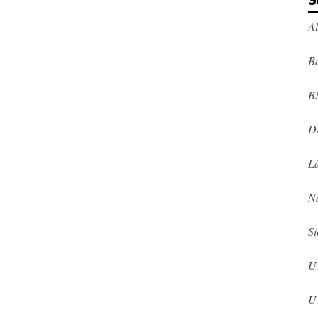
S
A
Ba
B
D
L
N
Si
U
U