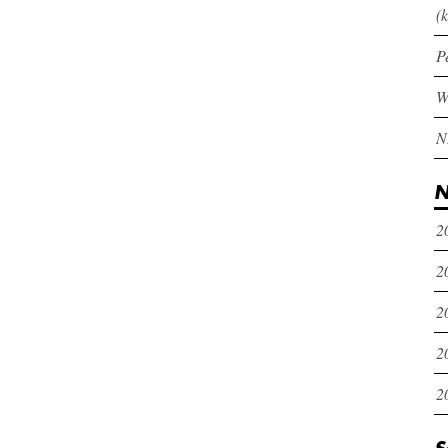
(k
P
N
2
2
2
2
2