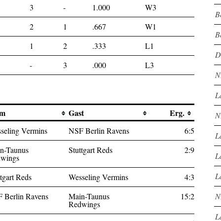
3
-
1.000
W3
B
2
1
.667
W1
B
1
2
.333
L1
D
-
3
.000
L3
N
L
im
Gast
Erg.
N
seling Vermins
NSF Berlin Ravens
6:5
L
n-Taunus
Stuttgart Reds
2:9
L
wings
L
ttgart Reds
Wesseling Vermins
4:3
 Berlin Ravens
Main-Taunus
15:2
N
Redwings
L