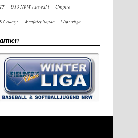
17
U18 NRW Auswahl
Umpire
S College
Westfalenbande
Winterliga
artner: