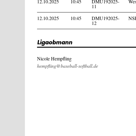
12.10.2025
10:45
DMU192025-
Wes
11
12.10.2025
10:45
DMU192025-
NSF
12
Ligaobmann
Nicole Hempfling
hempfling@baseball-softball.de