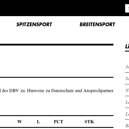
SPITZENSPORT
BREITENSPORT
L
J
S
N
M des DBV zu. Hinweise zu Datenschutz und Ansprechpartner
L
L
W
L
PCT
STK
B