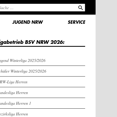
search
JUGEND NRW
SERVICE
igabetrieb BSV NRW 2026:
ugend Winterliga 2025/2026
chüler Winterliga 2025/2026
RW-Liga Herren
andesliga Herren
andesliga Herren 1
ezirksliga Herren