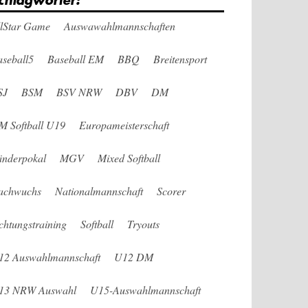
chlagwörter:
llStar Game
Auswawahlmannschaften
seball5
Baseball EM
BBQ
Breitensport
SJ
BSM
BSV NRW
DBV
DM
M Softball U19
Europameisterschaft
änderpokal
MGV
Mixed Softball
achwuchs
Nationalmannschaft
Scorer
chtungstraining
Softball
Tryouts
12 Auswahlmannschaft
U12 DM
13 NRW Auswahl
U15-Auswahlmannschaft