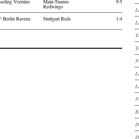
seling Vermins
Main-Taunus
9:5
Redwings
L
 Berlin Ravens
Stuttgart Reds
1:4
L
T
T
N
L
L
N
B
D
D