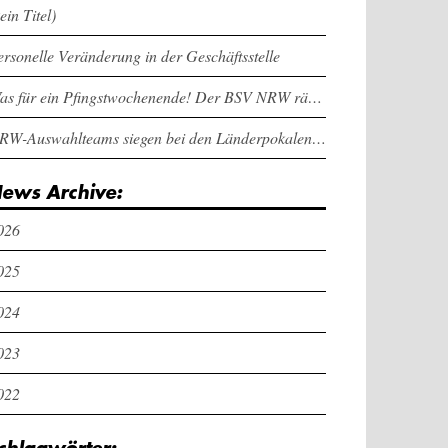
ein Titel)
ersonelle Veränderung in der Geschäftsstelle
Was für ein Pfingstwochenende! Der BSV NRW räumt bei den Länderpokalen ab
NRW-Auswahlteams siegen bei den Länderpokalen und dem Deutschlandcup an Pfingsten
ews Archive:
026
025
024
023
022