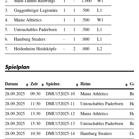
2.
Main-Taunus Redwings
1
-
1.000
W1
3.
Guggenberger Legionäre
1
1
.500
L1
4.
Mainz Athletics
1
1
.500
W1
5.
Untouchables Paderborn
1
1
.500
L1
6.
Hamburg Stealers
-
1
.000
L1
7.
Heidenheim Heideköpfe
-
2
.000
L2
Spielplan
Datum
Zeit
Spielnr.
Heim
Gast
28.09.2025
09:30
DMU152025-10
Mainz Athletics
Berl
28.09.2025
11:30
DMU152025-11
Untouchables Paderborn
Heid
28.09.2025
13:30
DMU152025-12
Mainz Athletics
Heid
28.09.2025
15:30
DMU152025-13
Untouchables Paderborn
Berl
28.09.2025
10:30
DMU152025-14
Hamburg Stealers
Gugg