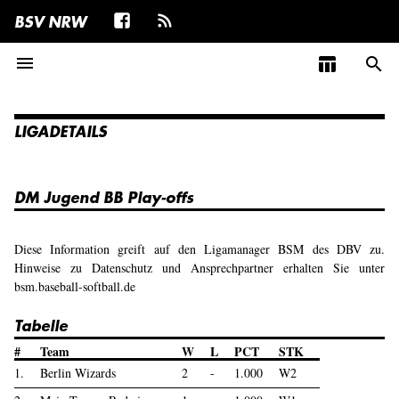
BSV NRW
menu
table_chart
search
LIGADETAILS
DM Jugend BB Play-offs
Diese Information greift auf den Ligamanager BSM des DBV zu.
Hinweise zu Datenschutz und Ansprechpartner erhalten Sie unter
bsm.baseball-softball.de
Tabelle
#
Team
W
L
PCT
STK
1.
Berlin Wizards
2
-
1.000
W2