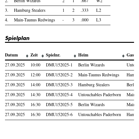
2.
Berlin Wizards
2
1
.667
W2
3.
Hamburg Stealers
1
2
.333
L2
4.
Main-Taunus Redwings
-
3
.000
L3
Spielplan
Datum
Zeit
Spielnr.
Heim
Gast
27.09.2025
10:00
DMU152025-1
Berlin Wizards
Untouc
27.09.2025
12:00
DMU152025-2
Main-Taunus Redwings
Hambur
27.09.2025
14:00
DMU152025-3
Hamburg Stealers
Berlin
27.09.2025
14:30
DMU152025-4
Untouchables Paderborn
Main-T
27.09.2025
16:30
DMU152025-5
Berlin Wizards
Main-T
27.09.2025
16:30
DMU152025-6
Untouchables Paderborn
Hambur