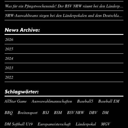
Was für ein Pfingstwochenende! Der BSV NRW räumt bei den Länderpokalen ab
NRW-Auswahlteams siegen bei den Länderpokalen und dem Deutschlandcup an Pfingsten
News Archive:
2026
2025
2024
2023
2022
Schlagwörter:
AllStar Game
Auswawahlmannschaften
Baseball5
Baseball EM
BBQ
Breitensport
BSJ
BSM
BSV NRW
DBV
DM
DM Softball U19
Europameisterschaft
Länderpokal
MGV